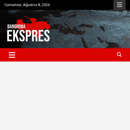
Skip
Cumartesi, Ağustos 8, 2026
to
content
Bandırma'dan güncel haberler
Bandırma Ekspres