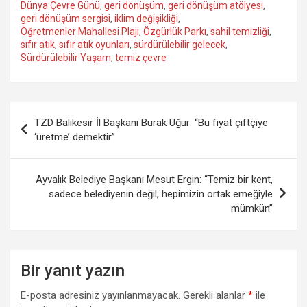
Dünya Çevre Günü
,
geri dönüşüm
,
geri dönüşüm atölyesi
,
geri dönüşüm sergisi
,
iklim değişikliği
,
Öğretmenler Mahallesi Plajı
,
Özgürlük Parkı
,
sahil temizliği
,
sıfır atık
,
sıfır atık oyunları
,
sürdürülebilir gelecek
,
Sürdürülebilir Yaşam
,
temiz çevre
Yazı
TZD Balıkesir İl Başkanı Burak Uğur: “Bu fiyat çiftçiye
gezinmesi
‘üretme’ demektir”
Ayvalık Belediye Başkanı Mesut Ergin: “Temiz bir kent,
sadece belediyenin değil, hepimizin ortak emeğiyle
mümkün”
Bir yanıt yazın
E-posta adresiniz yayınlanmayacak.
Gerekli alanlar
*
ile