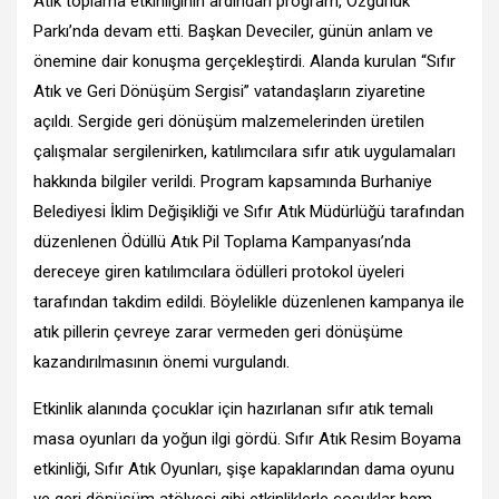
Atık toplama etkinliğinin ardından program, Özgürlük
Parkı’nda devam etti. Başkan Deveciler, günün anlam ve
önemine dair konuşma gerçekleştirdi. Alanda kurulan “Sıfır
Atık ve Geri Dönüşüm Sergisi” vatandaşların ziyaretine
açıldı. Sergide geri dönüşüm malzemelerinden üretilen
çalışmalar sergilenirken, katılımcılara sıfır atık uygulamaları
hakkında bilgiler verildi. Program kapsamında Burhaniye
Belediyesi İklim Değişikliği ve Sıfır Atık Müdürlüğü tarafından
düzenlenen Ödüllü Atık Pil Toplama Kampanyası’nda
dereceye giren katılımcılara ödülleri protokol üyeleri
tarafından takdim edildi. Böylelikle düzenlenen kampanya ile
atık pillerin çevreye zarar vermeden geri dönüşüme
kazandırılmasının önemi vurgulandı.
Etkinlik alanında çocuklar için hazırlanan sıfır atık temalı
masa oyunları da yoğun ilgi gördü. Sıfır Atık Resim Boyama
etkinliği, Sıfır Atık Oyunları, şişe kapaklarından dama oyunu
ve geri dönüşüm atölyesi gibi etkinliklerle çocuklar hem