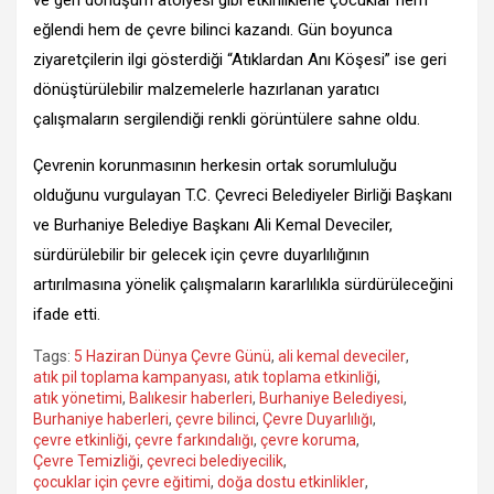
eğlendi hem de çevre bilinci kazandı. Gün boyunca
ziyaretçilerin ilgi gösterdiği “Atıklardan Anı Köşesi” ise geri
dönüştürülebilir malzemelerle hazırlanan yaratıcı
çalışmaların sergilendiği renkli görüntülere sahne oldu.
Çevrenin korunmasının herkesin ortak sorumluluğu
olduğunu vurgulayan T.C. Çevreci Belediyeler Birliği Başkanı
ve Burhaniye Belediye Başkanı Ali Kemal Deveciler,
sürdürülebilir bir gelecek için çevre duyarlılığının
artırılmasına yönelik çalışmaların kararlılıkla sürdürüleceğini
ifade etti.
Tags:
5 Haziran Dünya Çevre Günü
,
ali kemal deveciler
,
atık pil toplama kampanyası
,
atık toplama etkinliği
,
atık yönetimi
,
Balıkesir haberleri
,
Burhaniye Belediyesi
,
Burhaniye haberleri
,
çevre bilinci
,
Çevre Duyarlılığı
,
çevre etkinliği
,
çevre farkındalığı
,
çevre koruma
,
Çevre Temizliği
,
çevreci belediyecilik
,
çocuklar için çevre eğitimi
,
doğa dostu etkinlikler
,