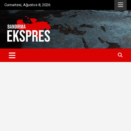
Skip
Cumartesi, Ağustos 8, 2026
to
content
Bandırma'dan güncel haberler
Bandırma Ekspres