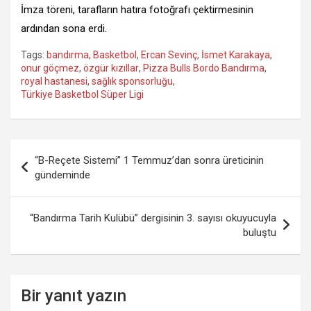
İmza töreni, tarafların hatıra fotoğrafı çektirmesinin
ardından sona erdi.
Tags:
bandırma
,
Basketbol
,
Ercan Sevinç
,
İsmet Karakaya
,
onur göçmez
,
özgür kızıllar
,
Pizza Bulls Bordo Bandırma
,
royal hastanesi
,
sağlık sponsorluğu
,
Türkiye Basketbol Süper Ligi
Yazı
“B-Reçete Sistemi” 1 Temmuz’dan sonra üreticinin
gezinmesi
gündeminde
“Bandırma Tarih Kulübü” dergisinin 3. sayısı okuyucuyla
buluştu
Bir yanıt yazın