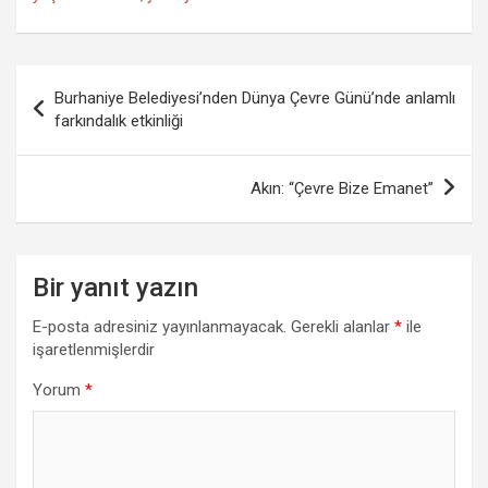
Yazı
Burhaniye Belediyesi’nden Dünya Çevre Günü’nde anlamlı
gezinmesi
farkındalık etkinliği
Akın: “Çevre Bize Emanet”
Bir yanıt yazın
E-posta adresiniz yayınlanmayacak.
Gerekli alanlar
*
ile
işaretlenmişlerdir
Yorum
*