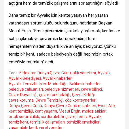
açtığını hem de temizlik çalışmalarını zorlaştırdığını söyledi.
Daha temiz bir Ayvalık için kentte yaşayan her yaştan
vatandaşın sorumluluğu bulunduğunu hatırlatan Başkan
Mesut Ergin, “Emekçilerimizin işini kolaylaştırmak, kentimize
sahip çıkmak ve çevremizi korumak adına tüm
hemşehrilerimizden duyarlılık ve anlayış bekliyoruz. Çünkü
temiz bir kent, sadece belediyenin değil, hepimizin ortak
emeğiyle mümkün” dedi.
Tags:
5 Haziran Dünya Çevre Günü
,
atık yönetimi
,
Ayvalık
,
Ayvalık Belediyesi
,
Ayvalık haberleri
,
Ayvalık Temizlik İşleri Müdürlüğü
,
Balıkesir haberleri
,
belediye çalışanları
,
belediye hizmetleri
,
çevre bilinci
,
Çevre Duyarlılığı
,
çevre farkındalığı
,
Çevre Kirliliği
,
çevre koruma
,
Çevre Temizliği
,
çöp konteynerleri
,
Dünya Çevre Günü
,
Dünya Çevre Günü etkinlikleri
,
Evsel Atık
,
kent temizliği
,
kent yaşamı
,
Mesut Ergin
,
moloz atıkları
,
ortak sorumluluk
,
sürdürülebilir çevre
,
temiz Ayvalık
,
temiz kent
,
temizlik çalışmaları
,
temizlik emekçileri
,
yaşanabilir kent
,
yerel yönetim