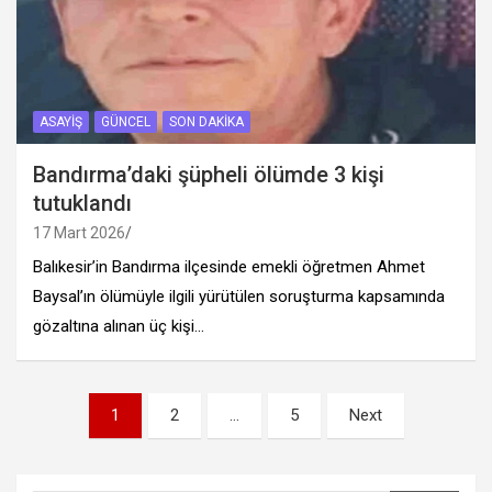
ASAYIŞ
GÜNCEL
SON DAKIKA
Bandırma’daki şüpheli ölümde 3 kişi
tutuklandı
17 Mart 2026
Balıkesir’in Bandırma ilçesinde emekli öğretmen Ahmet
Baysal’ın ölümüyle ilgili yürütülen soruşturma kapsamında
gözaltına alınan üç kişi…
Yazı
1
2
…
5
Next
sayfalandırması