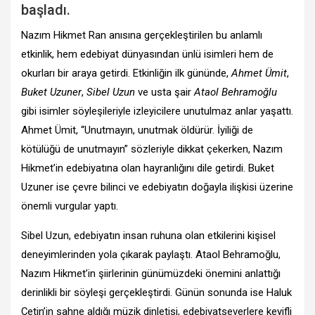
başladı.
Nazım Hikmet Ran anısına gerçekleştirilen bu anlamlı
etkinlik, hem edebiyat dünyasından ünlü isimleri hem de
okurları bir araya getirdi. Etkinliğin ilk gününde,
Ahmet Ümit
,
Buket Uzuner
,
Sibel Uzun
ve usta şair
Ataol Behramoğlu
gibi isimler söyleşileriyle izleyicilere unutulmaz anlar yaşattı.
Ahmet Ümit, “Unutmayın, unutmak öldürür. İyiliği de
kötülüğü de unutmayın” sözleriyle dikkat çekerken, Nazım
Hikmet’in edebiyatına olan hayranlığını dile getirdi. Buket
Uzuner ise çevre bilinci ve edebiyatın doğayla ilişkisi üzerine
önemli vurgular yaptı.
Sibel Uzun, edebiyatın insan ruhuna olan etkilerini kişisel
deneyimlerinden yola çıkarak paylaştı. Ataol Behramoğlu,
Nazım Hikmet’in şiirlerinin günümüzdeki önemini anlattığı
derinlikli bir söyleşi gerçekleştirdi. Günün sonunda ise Haluk
Çetin’in sahne aldığı müzik dinletisi, edebiyatseverlere keyifli