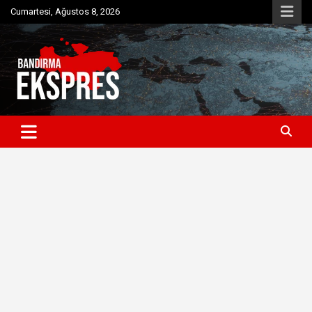
Skip
Cumartesi, Ağustos 8, 2026
to
content
Bandırma'dan güncel haberler
Bandırma Ekspres