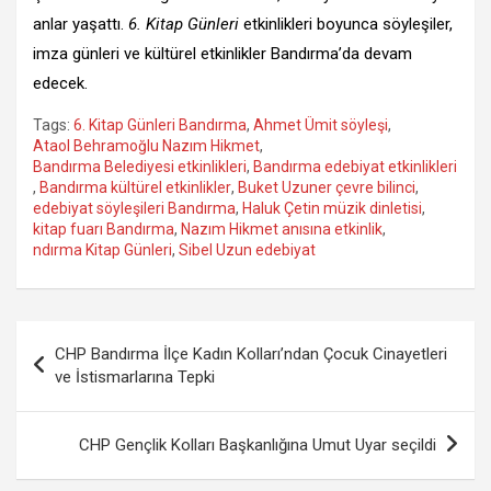
anlar yaşattı.
6. Kitap Günleri
etkinlikleri boyunca söyleşiler,
imza günleri ve kültürel etkinlikler Bandırma’da devam
edecek.
Tags:
6. Kitap Günleri Bandırma
,
Ahmet Ümit söyleşi
,
Ataol Behramoğlu Nazım Hikmet
,
Bandırma Belediyesi etkinlikleri
,
Bandırma edebiyat etkinlikleri
,
Bandırma kültürel etkinlikler
,
Buket Uzuner çevre bilinci
,
edebiyat söyleşileri Bandırma
,
Haluk Çetin müzik dinletisi
,
kitap fuarı Bandırma
,
Nazım Hikmet anısına etkinlik
,
ndırma Kitap Günleri
,
Sibel Uzun edebiyat
Yazı
CHP Bandırma İlçe Kadın Kolları’ndan Çocuk Cinayetleri
gezinmesi
ve İstismarlarına Tepki
CHP Gençlik Kolları Başkanlığına Umut Uyar seçildi