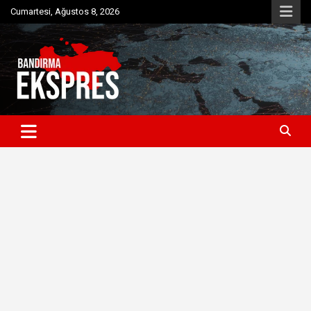
Skip
Cumartesi, Ağustos 8, 2026
to
content
Bandırma'dan güncel haberler
Bandırma Ekspres