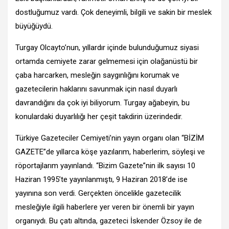
dostluğumuz vardı. Çok deneyimli, bilgili ve sakin bir meslek
büyüğüydü.
Turgay Olcayto’nun, yıllardır içinde bulunduğumuz siyasi
ortamda cemiyete zarar gelmemesi için olağanüstü bir
çaba harcarken, mesleğin saygınlığını korumak ve
gazetecilerin haklarını savunmak için nasıl duyarlı
davrandığını da çok iyi biliyorum. Turgay ağabeyin, bu
konulardaki duyarlılığı her çeşit takdirin üzerindedir.
Türkiye Gazeteciler Cemiyeti’nin yayın organı olan “BİZİM
GAZETE”de yıllarca köşe yazılarım, haberlerim, söyleşi ve
röportajlarım yayınlandı. “Bizim Gazete”nin ilk sayısı 10
Haziran 1995’te yayınlanmıştı, 9 Haziran 2018’de ise
yayınına son verdi. Gerçekten öncelikle gazetecilik
mesleğiyle ilgili haberlere yer veren bir önemli bir yayın
organıydı. Bu çatı altında, gazeteci İskender Özsoy ile de