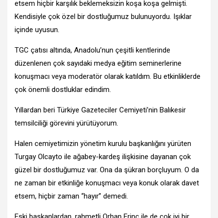
etsem hiçbir karşılık beklemeksizin koşa koşa gelmişti.
Kendisiyle çok özel bir dostluğumuz bulunuyordu. Işıklar
içinde uyusun.
TGC çatısı altında, Anadolu’nun çeşitli kentlerinde
düzenlenen çok sayıdaki medya eğitim seminerlerine
konuşmacı veya moderatör olarak katıldım. Bu etkinliklerde
çok önemli dostluklar edindim.
Yıllardan beri Türkiye Gazeteciler Cemiyeti’nin Balıkesir
temsilciliği görevini yürütüyorum.
Halen cemiyetimizin yönetim kurulu başkanlığını yürüten
Turgay Olcayto ile ağabey-kardeş ilişkisine dayanan çok
güzel bir dostluğumuz var. Ona da şükran borçluyum. O da
ne zaman bir etkinliğe konuşmacı veya konuk olarak davet
etsem, hiçbir zaman “hayır” demedi.
Eski başkanlardan, rahmetli Orhan Erinç ile de çok iyi bir