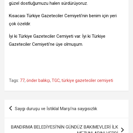
güzel dostluğumuzu halen sürdürüyoruz.
Kısacası Türkiye Gazeteciler Cemiyeti’nin benim için yeri
çok özeldir.
İyi ki Türkiye Gazeteciler Cemiyeti var. İyi ki Türkiye
Gazeteciler Cemiyeti’ne üye olmuşum.
Tags:
77
,
önder balıkçı
,
TGC
,
türkiye gazeteciler cemiyeti
Yazı
Saygı duruşu ve İstiklal Marşı’na saygısızlık
gezinmesi
BANDIRMA BELEDİYESİ’NİN GÜNDÜZ BAKIMEVLERİ İLK