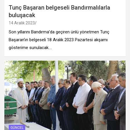
Tunç Başaran belgeseli Bandırmalılarla
buluşacak
14 Aralık 2023
Son yıllarını Bandırma’da geçiren ünlü yönetmen Tunç
Başaran’ın belgeseli 18 Aralık 2023 Pazartesi akşamı
gösterime sunulacak.…
GÜNCEL