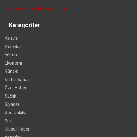
info@bandirmaekspres.com.tr
Kategoriler
Asayiş
Astroloji
Eğitim
Ekonomi
Güncel
Kültür Sanat
Özel Haber
Sağlık
Siyaset
Son Dakika
Spor
Ulusal Haber