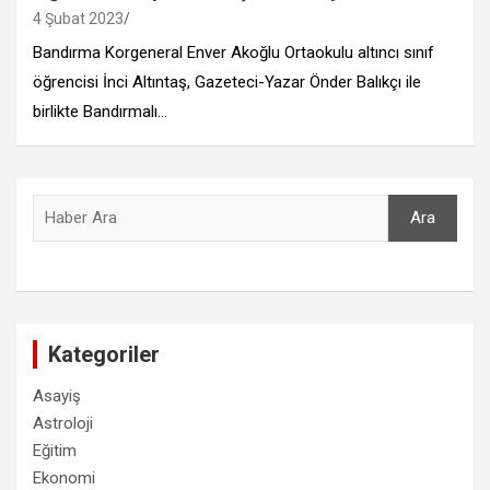
4 Şubat 2023
Bandırma Korgeneral Enver Akoğlu Ortaokulu altıncı sınıf
öğrencisi İnci Altıntaş, Gazeteci-Yazar Önder Balıkçı ile
birlikte Bandırmalı…
Ara
Ara
Kategoriler
Asayiş
Astroloji
Eğitim
Ekonomi