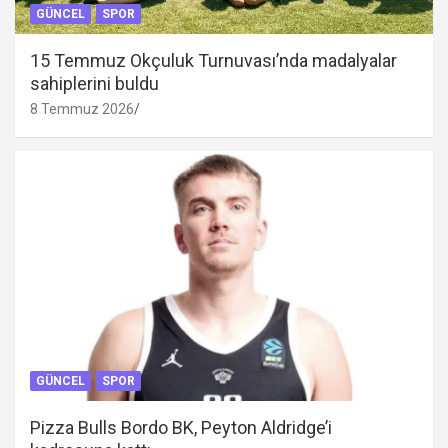
GÜNCEL
SPOR
15 Temmuz Okçuluk Turnuvası’nda madalyalar
sahiplerini buldu
8 Temmuz 2026
GÜNCEL
SPOR
Pizza Bulls Bordo BK, Peyton Aldridge’i