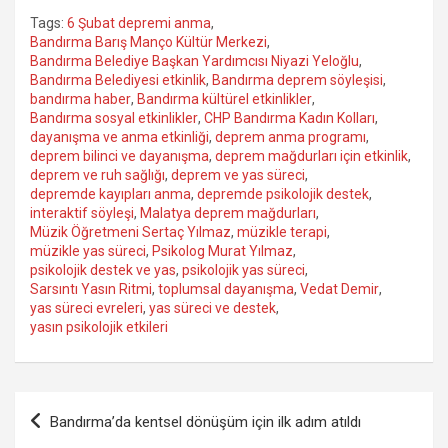
Tags:
6 Şubat depremi anma
,
Bandırma Barış Manço Kültür Merkezi
,
Bandırma Belediye Başkan Yardımcısı Niyazi Yeloğlu
,
Bandırma Belediyesi etkinlik
,
Bandırma deprem söyleşisi
,
bandırma haber
,
Bandırma kültürel etkinlikler
,
Bandırma sosyal etkinlikler
,
CHP Bandırma Kadın Kolları
,
dayanışma ve anma etkinliği
,
deprem anma programı
,
deprem bilinci ve dayanışma
,
deprem mağdurları için etkinlik
,
deprem ve ruh sağlığı
,
deprem ve yas süreci
,
depremde kayıpları anma
,
depremde psikolojik destek
,
interaktif söyleşi
,
Malatya deprem mağdurları
,
Müzik Öğretmeni Sertaç Yılmaz
,
müzikle terapi
,
müzikle yas süreci
,
Psikolog Murat Yılmaz
,
psikolojik destek ve yas
,
psikolojik yas süreci
,
Sarsıntı Yasın Ritmi
,
toplumsal dayanışma
,
Vedat Demir
,
yas süreci evreleri
,
yas süreci ve destek
,
yasın psikolojik etkileri
Yazı
Bandırma’da kentsel dönüşüm için ilk adım atıldı
gezinmesi