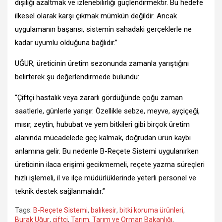
dışılığı azaltmak ve izlenebilirliği güçlendirmektir. Bu hedefe
ilkesel olarak karşı çıkmak mümkün değildir. Ancak
uygulamanın başarısı, sistemin sahadaki gerçeklerle ne
kadar uyumlu olduğuna bağlıdır.”
UĞUR, üreticinin üretim sezonunda zamanla yarıştığını
belirterek şu değerlendirmede bulundu:
“Çiftçi hastalık veya zararlı gördüğünde çoğu zaman
saatlerle, günlerle yarışır. Özellikle sebze, meyve, ayçiçeği,
mısır, zeytin, hububat ve yem bitkileri gibi birçok üretim
alanında mücadelede geç kalmak, doğrudan ürün kaybı
anlamına gelir. Bu nedenle B-Reçete Sistemi uygulanırken
üreticinin ilaca erişimi gecikmemeli, reçete yazma süreçleri
hızlı işlemeli, il ve ilçe müdürlüklerinde yeterli personel ve
teknik destek sağlanmalıdır.”
Tags:
B-Reçete Sistemi
,
balıkesir
,
bitki koruma ürünleri
,
Burak Uğur
,
çiftçi
,
Tarım
,
Tarım ve Orman Bakanlığı
,