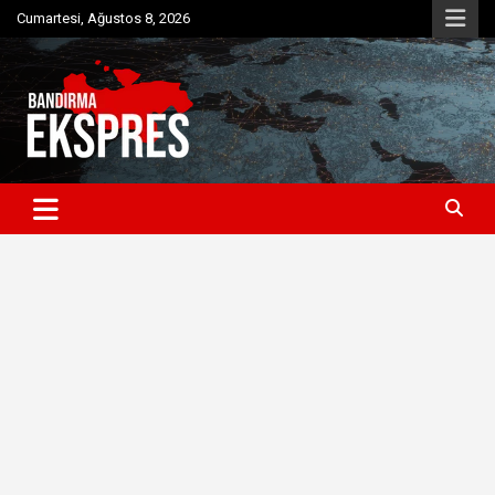
Skip
Cumartesi, Ağustos 8, 2026
to
content
Bandırma'dan güncel haberler
Bandırma Ekspres