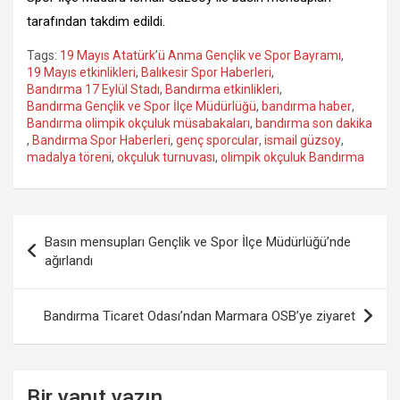
tarafından takdim edildi.
Tags:
19 Mayıs Atatürk’ü Anma Gençlik ve Spor Bayramı
,
19 Mayıs etkinlikleri
,
Balıkesir Spor Haberleri
,
Bandırma 17 Eylül Stadı
,
Bandırma etkinlikleri
,
Bandırma Gençlik ve Spor İlçe Müdürlüğü
,
bandırma haber
,
Bandırma olimpik okçuluk müsabakaları
,
bandırma son dakika
,
Bandırma Spor Haberleri
,
genç sporcular
,
ismail güzsoy
,
madalya töreni
,
okçuluk turnuvası
,
olimpik okçuluk Bandırma
Yazı
Basın mensupları Gençlik ve Spor İlçe Müdürlüğü’nde
gezinmesi
ağırlandı
Bandırma Ticaret Odası’ndan Marmara OSB’ye ziyaret
Bir yanıt yazın