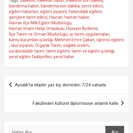
Tags:
balıkesir
,
balıkesir haber
,
Balıkesir son dakika
,
bandırma haber
,
bandırma son dakika
,
çevre bilinci
,
eğitim haberleri
,
eğitim ziyareti
,
farkındalık eğitimi
,
gençlere tarım bilinci
,
Havran
,
havran haber
,
Havran İlçe Milli Eğitim Müdürlüğü
,
Havran İmam Hatip Ortaokulu
,
Hüseyin Aydemir
,
İlçe Tarım ve Orman Müdürlüğü
,
iyi tarım uygulamaları
,
kamu kurumları iş birliği
,
Mehmet Emre Çakan
,
öğrenci eğitimi
,
okul ziyareti
,
Organik Tarım
,
sağlıklı üretim
,
sürdürülebilir tarım
,
tarım eğitimi
,
tarım ve eğitim iş birliği
,
yerel eğitim faaliyetleri
,
yerel haber
Yazı
Ayvalık’ta ekipler yaz kış demeden 7/24 sahada
gezinmesi
Fakülteden kültürel diplomasiye anlamlı katkı
Ara
Ara