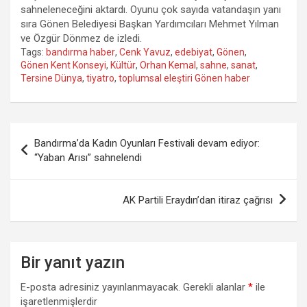
sahneleneceğini aktardı. Oyunu çok sayıda vatandaşın yanı
sıra Gönen Belediyesi Başkan Yardımcıları Mehmet Yılman
ve Özgür Dönmez de izledi.
Tags:
bandırma haber
,
Cenk Yavuz
,
edebiyat
,
Gönen
,
Gönen Kent Konseyi
,
Kültür
,
Orhan Kemal
,
sahne
,
sanat
,
Tersine Dünya
,
tiyatro
,
toplumsal eleştiri Gönen haber
Yazı
Bandırma’da Kadın Oyunları Festivali devam ediyor:
gezinmesi
“Yaban Arısı” sahnelendi
AK Partili Eraydın’dan itiraz çağrısı
Bir yanıt yazın
E-posta adresiniz yayınlanmayacak.
Gerekli alanlar
*
ile
işaretlenmişlerdir