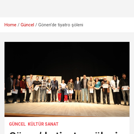
Home
Güncel
Gönen’de tiyatro şöleni
GÜNCEL
KÜLTÜR SANAT