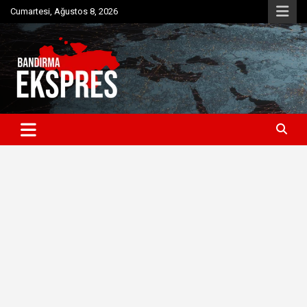
Skip
Cumartesi, Ağustos 8, 2026
to
content
Bandırma'dan güncel haberler
Bandırma Ekspres