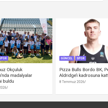
SPOR
GÜNCEL
SPOR
uz Okçuluk
Pizza Bulls Bordo BK, P
ı’nda madalyalar
Aldridge’i kadrosuna katt
ni buldu
8 Temmuz 2026
2026