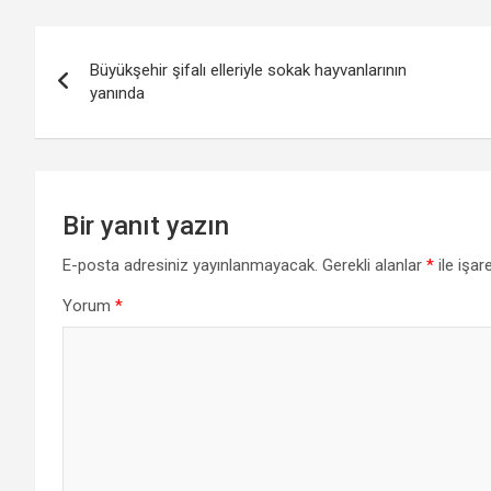
Yazı
Büyükşehir şifalı elleriyle sokak hayvanlarının
gezinmesi
yanında
Bir yanıt yazın
E-posta adresiniz yayınlanmayacak.
Gerekli alanlar
*
ile işar
Yorum
*