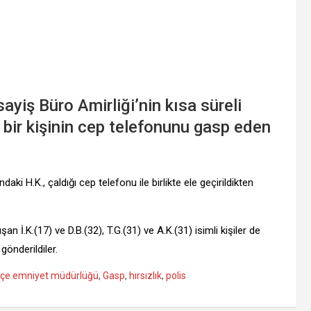
yiş Büro Amirliği’nin kısa süreli
 bir kişinin cep telefonunu gasp eden
ki H.K., çaldığı cep telefonu ile birlikte ele geçirildikten
an İ.K.(17) ve D.B.(32), T.G.(31) ve A.K.(31) isimli kişiler de
gönderildiler.
lçe emniyet müdürlüğü
,
Gasp
,
hırsızlık
,
polis