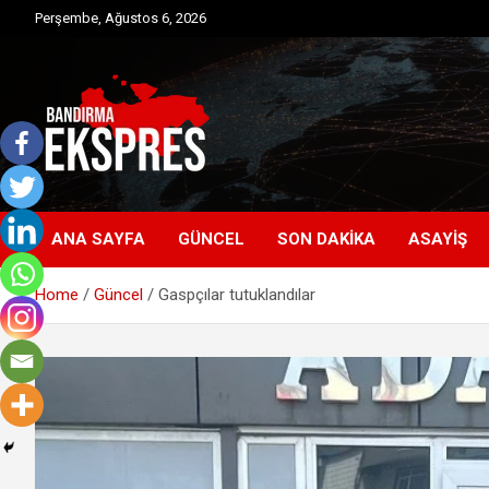
Skip
Perşembe, Ağustos 6, 2026
to
content
Bandırma'dan güncel haberler
Bandırma Ekspres
ANA SAYFA
GÜNCEL
SON DAKIKA
ASAYIŞ
Home
Güncel
Gaspçılar tutuklandılar