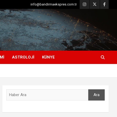
info@bandirmaekspres.com.tr
MI
ASTROLOJI
KÜNYE
Ara
Ara