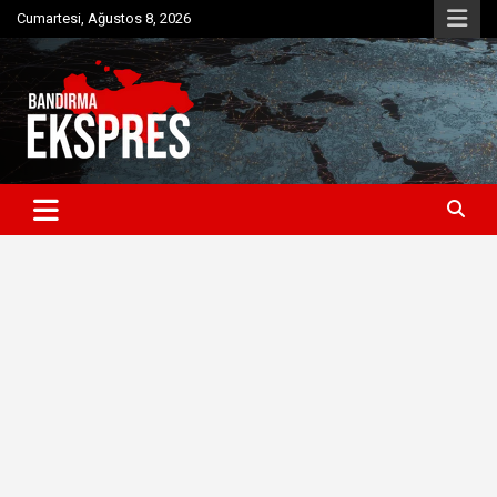
Skip
Cumartesi, Ağustos 8, 2026
to
content
Bandırma'dan güncel haberler
Bandırma Ekspres