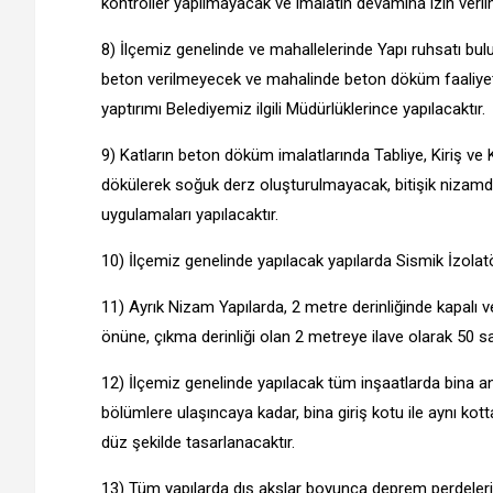
kontroller yapılmayacak ve imalatın devamına izin veril
8) İlçemiz genelinde ve mahallelerinde Yapı ruhsatı bu
beton verilmeyecek ve mahalinde beton döküm faaliyeti 
yaptırımı Belediyemiz ilgili Müdürlüklerince yapılacaktır.
9) Katların beton döküm imalatlarında Tabliye, Kiriş ve
dökülerek soğuk derz oluşturulmayacak, bitişik nizamd
uygulamaları yapılacaktır.
10) İlçemiz genelinde yapılacak yapılarda Sismik İzolatö
11) Ayrık Nizam Yapılarda, 2 metre derinliğinde kapalı
önüne, çıkma derinliği olan 2 metreye ilave olarak 50 
12) İlçemiz genelinde yapılacak tüm inşaatlarda bina an
bölümlere ulaşıncaya kadar, bina giriş kotu ile aynı ko
düz şekilde tasarlanacaktır.
13) Tüm yapılarda dış akslar boyunca deprem perdeleri 