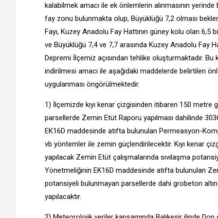
kalabilmek amacı ile ek önlemlerin alınmasının yerinde 
fay zonu bulunmakta olup, Büyüklüğü 7,2 olması bekle
Fayı, Kuzey Anadolu Fay Hattının güney kolu olan 6,5 
ve Büyüklüğü 7,4 ve 7,7 arasında Kuzey Anadolu Fay 
Depremi İlçemiz açısından tehlike oluşturmaktadır. B
indirilmesi amacı ile aşağıdaki maddelerde belirtilen ön
uygulanması öngörülmektedir.
1) İlçemizde kıyı kenar çizgisinden itibaren 150 metre
parsellerde Zemin Etüt Raporu yapılması dahilinde 3036
EK16D maddesinde atıfta bulunulan Permeasyon-Kompak
vb yöntemler ile zemin güçlendirilecektir. Kıyı kenar çiz
yapılacak Zemin Etüt çalışmalarında sıvılaşma potansiy
Yönetmeliğinin EK16D maddesinde atıfta bulunulan Zemin
potansiyeli bulunmayan parsellerde dahi grobeton altında
yapılacaktır.
2) Meteorolojik veriler kapsamında Balıkesir ilinde Don