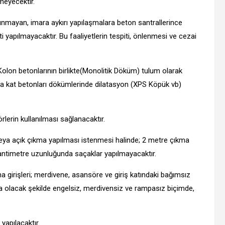
meyecektir.
lunmayan, imara aykırı yapılaşmalara beton santrallerince
yapılmayacaktır. Bu faaliyetlerin tespiti, önlenmesi ve cezai
 Kolon betonlarının birlikte(Monolitik Döküm) tulum olarak
a kat betonları dökümlerinde dilatasyon (XPS Köpük vb)
rlerin kullanılması sağlanacaktır.
 veya açık çıkma yapılması istenmesi halinde; 2 metre çıkma
santimetre uzunluğunda saçaklar yapılmayacaktır.
a girişleri; merdivene, asansöre ve giriş katındaki bağımsız
tta olacak şekilde engelsiz, merdivensiz ve rampasız biçimde,
yapılacaktır.