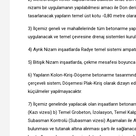
nizami bir uygulamanın yapılabilmesi amacı ile Don deri
tasarlanacak yapıların temel üst kotu -0,80 metre olara
3) İlçemiz geneli ve mahallelerinde tüm betonarme yap
uygulanacak ve temel çevresine drenaj sistemleri kurula
4) Ayrık Nizam inşaatlarda Radye temel sistemi ampatm
5) Bitişik Nizam inşaatlarda, çekme mesafesi boyunc
6) Yapıların Kolon-Kiriş-Döşeme betonarme tasarımında 
çerçeveli sistem; Döşemesi Plak-Kiriş olarak dizayn e
küçülmeler yapılmayacaktır.
7) İlçemiz genelinde yapılacak olan inşaatların betonarm
(Kazı vizesi) b) Temel Grobeton, İzolasyon, Temel Kalıp
Subasman Kontrolü (Subasman vizesi) Aşamaları ile Ara
bulunması ve tutanak altına alınması şartı ile sağlana