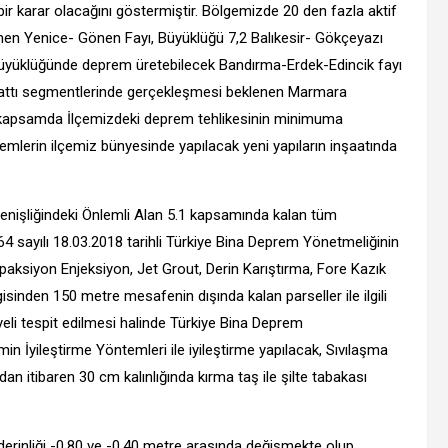
bir karar olacağını göstermiştir. Bölgemizde 20 den fazla aktif
nen Yenice- Gönen Fayı, Büyüklüğü 7,2 Balıkesir- Gökçeyazı
büyüklüğünde deprem üretebilecek Bandırma-Erdek-Edincik fayı
Hattı segmentlerinde gerçekleşmesi beklenen Marmara
u kapsamda İlçemizdeki deprem tehlikesinin minimuma
lemlerin ilçemiz bünyesinde yapılacak yeni yapıların inşaatında
 genişliğindeki Önlemli Alan 5.1 kapsamında kalan tüm
4 sayılı 18.03.2018 tarihli Türkiye Bina Deprem Yönetmeliğinin
siyon Enjeksiyon, Jet Grout, Derin Karıştırma, Fore Kazık
gisinden 150 metre mesafenin dışında kalan parseller ile ilgili
eli tespit edilmesi halinde Türkiye Bina Deprem
 İyileştirme Yöntemleri ile iyileştirme yapılacak, Sıvılaşma
n itibaren 30 cm kalınlığında kırma taş ile şilte tabakası
 derinliği -0,80 ve -0,40 metre arasında değişmekte olup,