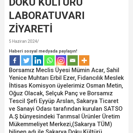
DOKU KÜLTÜRÜ
LABORATUVARI
ZİYARETİ
5 Haziran 2024
Haberi sosyal medyada paylaşın!
Borsamız Meclis Üyesi Mümin Acar, Sahil
Yenice Muhtarı Erbil Ezer, Fidancılık Meslek
İhtisas Komisyon üyelerimiz Osman Metin,
Oğuz Olacak, Selçuk Panç ve Borsamız
Tescil Şefi Eyyüp Arslan, Sakarya Ticaret
ve Sanayi Odası tarafından kurulan SATSO
A.Ş bünyesindeki Tarımsal Ürünler Üretim
Mükemmeliyet Merkezi,(Sakarya TÜM)
bilinen adı ile Sakarya Doku Kültürü