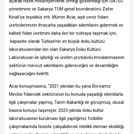
açarak nazik misafirperverlik örneği gösterildiği için SATSO
yönetimine ve Sakarya TÜM genel koordinatörü Zafer
Kınalı’ya teşekkür etti. Mümin Acar, aşılı ceviz fidanı
üreticilerimizin ihracatta yaşadıkları sıkıntılarını gidermek ve
kaliteli fidan üretimini daha ileri bir noktaya taşımak için,
kapasite olarak Türkiye’nin en büyük doku kültürü
laboratuvarından biri olan Sakarya Doku Kültürü
Laboratuvarı ile işbirliği ve üretim protokolü imzalanmasının
sektörün mevcut sıkıntılarını gidereceğini ve devamlılığını
sağlayacağını belirtti.
Acar konuşmasına, “2021 yılından bu yana Borsamız
Meclisi fidancılık sektörünün bu konuda yaşadığı sıkıntılarla
ilgili çalışmalar yapmış, Tarım Bakanlığı ile görüşmüş, ulusal
basına konuyu taşımıştır. 2023 yılında doku kültür
laboratuvarının kurulması ilgili yaptığımız fizibilite
çalışmalarında tesiste çalışabilecek nitelikli eleman eksikliği,