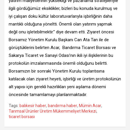
yatırım maliyetlerinin yüksekliği ve pazarlama stratejileriyle
ilgili gördüğümüz eksiklikler, bizleri bu konuda kurulmuş ve
iyi çalışan doku kültür laboratuvarlarıyla işbirliğinin daha
mantıklı olduğuna yöneltti. Önemli olan yatırımı yapmak
değil onu işletebilmektir.” diye devam etti. Ziyaret öncesi
Borsamız Yönetim Kurulu Başkanı Can Ata Tan ile de
görüştüklerini belirten Acar, Bandırma Ticaret Borsası ve
Sakarya Ticaret ve Sanayi Odası’nın ikili iyi ilişkilerinin bu
protokolün imzalanmasında önemli olduğunu belirtti.
Borsamızın bir sonraki Yönetim Kurulu toplantısına
katılacak olan ziyaret heyeti, işbirliği ve üretim protokolünün
alt yapısı için gerekli hazırlıkları yeni aşılama dönemi
öncesinde tamamlamayı planlanmaktadır.
Tags:
balıkesir haber
,
bandırma haber
,
Mümin Acar
,
Tarımsal Ürünler Üretim Mükemmeliyet Merkezi
,
ticaret borsası