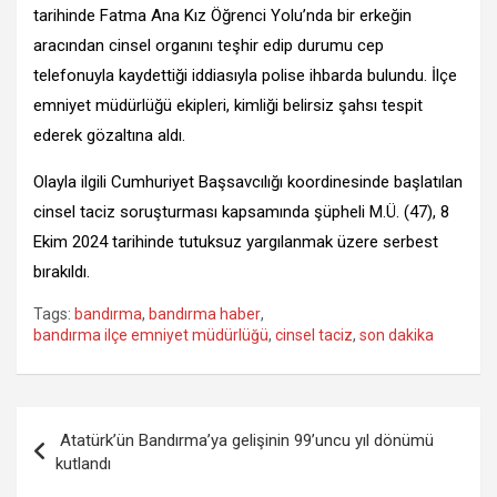
tarihinde Fatma Ana Kız Öğrenci Yolu’nda bir erkeğin
aracından cinsel organını teşhir edip durumu cep
telefonuyla kaydettiği iddiasıyla polise ihbarda bulundu. İlçe
emniyet müdürlüğü ekipleri, kimliği belirsiz şahsı tespit
ederek gözaltına aldı.
Olayla ilgili Cumhuriyet Başsavcılığı koordinesinde başlatılan
cinsel taciz soruşturması kapsamında şüpheli M.Ü. (47), 8
Ekim 2024 tarihinde tutuksuz yargılanmak üzere serbest
bırakıldı.
Tags:
bandırma
,
bandırma haber
,
bandırma ilçe emniyet müdürlüğü
,
cinsel taciz
,
son dakika
Yazı
Atatürk’ün Bandırma’ya gelişinin 99’uncu yıl dönümü
gezinmesi
kutlandı