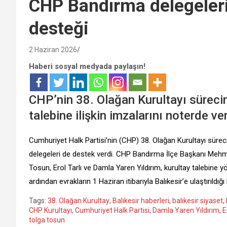
CHP Bandırma delegeleri
desteği
2 Haziran 2026
Haberi sosyal medyada paylaşın!
CHP’nin 38. Olağan Kurultayı süreci
talebine ilişkin imzalarını noterde ver
Cumhuriyet Halk Partisi’nin (CHP) 38. Olağan Kurultayı sürec
delegeleri de destek verdi. CHP Bandırma İlçe Başkanı Mehm
Tosun, Erol Tarlı ve Damla Yaren Yıldırım, kurultay talebine 
ardından evrakların 1 Haziran itibarıyla Balıkesir’e ulaştırıldığı bi
Tags:
38. Olağan Kurultay
,
Balıkesir haberleri
,
balıkesir siyaset
,
CHP Kurultayı
,
Cumhuriyet Halk Partisi
,
Damla Yaren Yıldırım
,
E
tolga tosun