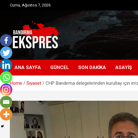
Skip
Cuma, Ağustos 7, 2026
to
content
Bandırma'dan güncel haberler
Bandırma Ekspres
ANA SAYFA
GÜNCEL
SON DAKIKA
ASAYIŞ
Home
Siyaset
CHP Bandırma delegelerinden kurultay için im