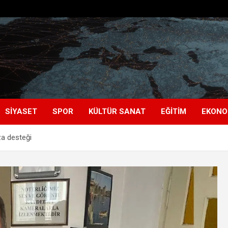
SIYASET
SPOR
KÜLTÜR SANAT
EĞITIM
EKONO
za desteği