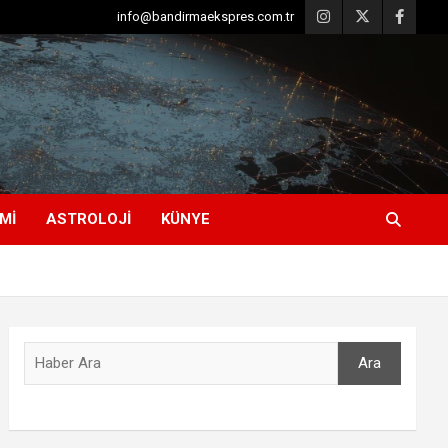
info@bandirmaekspres.com.tr
MI
ASTROLOJI
KÜNYE
Ara
Ara