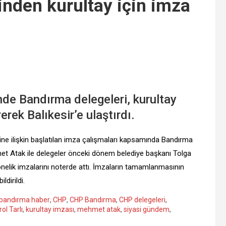
nden kurultay için imza
nde Bandırma delegeleri, kurultay
erek Balıkesir’e ulaştırdı.
ine ilişkin başlatılan imza çalışmaları kapsamında Bandırma
et Atak ile delegeler önceki dönem belediye başkanı Tolga
yönelik imzalarını noterde attı. İmzaların tamamlanmasının
ldirildi.
bandırma haber
,
CHP
,
CHP Bandırma
,
CHP delegeleri
,
rol Tarlı
,
kurultay imzası
,
mehmet atak
,
siyasi gündem
,