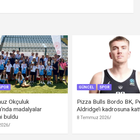
SPOR
GÜNCEL
SPOR
uz Okçuluk
Pizza Bulls Bordo BK, P
ı’nda madalyalar
Aldridge’i kadrosuna katt
ni buldu
8 Temmuz 2026
2026