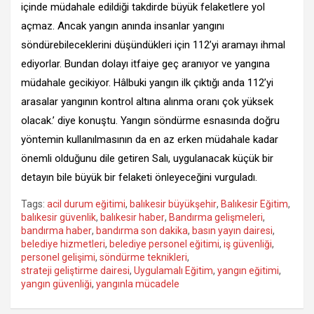
içinde müdahale edildiği takdirde büyük felaketlere yol
açmaz. Ancak yangın anında insanlar yangını
söndürebileceklerini düşündükleri için 112’yi aramayı ihmal
ediyorlar. Bundan dolayı itfaiye geç aranıyor ve yangına
müdahale gecikiyor. Hâlbuki yangın ilk çıktığı anda 112’yi
arasalar yangının kontrol altına alınma oranı çok yüksek
olacak.’ diye konuştu. Yangın söndürme esnasında doğru
yöntemin kullanılmasının da en az erken müdahale kadar
önemli olduğunu dile getiren Salı, uygulanacak küçük bir
detayın bile büyük bir felaketi önleyeceğini vurguladı.
Tags:
acil durum eğitimi
,
balıkesir büyükşehir
,
Balıkesir Eğitim
,
balıkesir güvenlik
,
balıkesir haber
,
Bandırma gelişmeleri
,
bandırma haber
,
bandırma son dakika
,
basın yayın dairesi
,
belediye hizmetleri
,
belediye personel eğitimi
,
iş güvenliği
,
personel gelişimi
,
söndürme teknikleri
,
strateji geliştirme dairesi
,
Uygulamalı Eğitim
,
yangın eğitimi
,
yangın güvenliği
,
yangınla mücadele