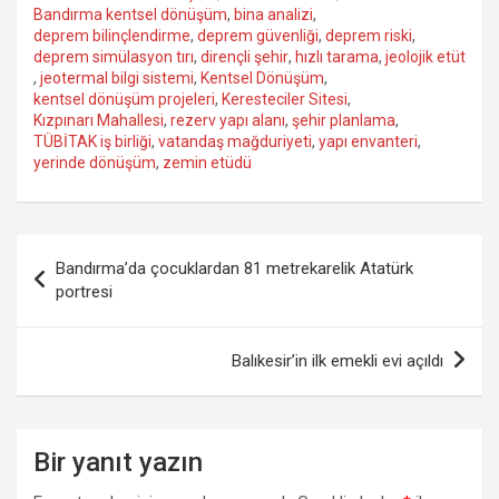
Bandırma kentsel dönüşüm
,
bina analizi
,
deprem bilinçlendirme
,
deprem güvenliği
,
deprem riski
,
deprem simülasyon tırı
,
dirençli şehir
,
hızlı tarama
,
jeolojik etüt
,
jeotermal bilgi sistemi
,
Kentsel Dönüşüm
,
kentsel dönüşüm projeleri
,
Keresteciler Sitesi
,
Kızpınarı Mahallesi
,
rezerv yapı alanı
,
şehir planlama
,
TÜBİTAK iş birliği
,
vatandaş mağduriyeti
,
yapı envanteri
,
yerinde dönüşüm
,
zemin etüdü
Yazı
Bandırma’da çocuklardan 81 metrekarelik Atatürk
gezinmesi
portresi
Balıkesir’in ilk emekli evi açıldı
Bir yanıt yazın