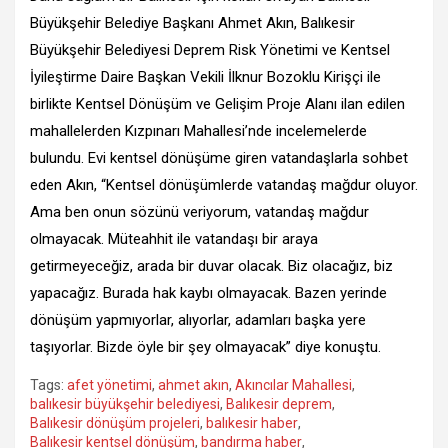
Büyükşehir Belediye Başkanı Ahmet Akın, Balıkesir
Büyükşehir Belediyesi Deprem Risk Yönetimi ve Kentsel
İyileştirme Daire Başkan Vekili İlknur Bozoklu Kirişçi ile
birlikte Kentsel Dönüşüm ve Gelişim Proje Alanı ilan edilen
mahallelerden Kızpınarı Mahallesi’nde incelemelerde
bulundu. Evi kentsel dönüşüme giren vatandaşlarla sohbet
eden Akın, “Kentsel dönüşümlerde vatandaş mağdur oluyor.
Ama ben onun sözünü veriyorum, vatandaş mağdur
olmayacak. Müteahhit ile vatandaşı bir araya
getirmeyeceğiz, arada bir duvar olacak. Biz olacağız, biz
yapacağız. Burada hak kaybı olmayacak. Bazen yerinde
dönüşüm yapmıyorlar, alıyorlar, adamları başka yere
taşıyorlar. Bizde öyle bir şey olmayacak” diye konuştu.
Tags:
afet yönetimi
,
ahmet akın
,
Akıncılar Mahallesi
,
balıkesir büyükşehir belediyesi
,
Balıkesir deprem
,
Balıkesir dönüşüm projeleri
,
balıkesir haber
,
Balıkesir kentsel dönüşüm
,
bandırma haber
,