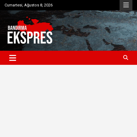
Skip
Cumartesi, Ağustos 8, 2026
to
content
Bandırma'dan güncel haberler
Bandırma Ekspres