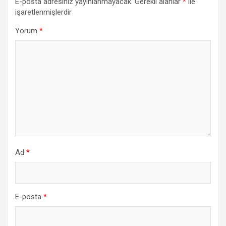
E-posta adresiniz yayınlanmayacak.
Gerekli alanlar
*
ile
işaretlenmişlerdir
Yorum
*
Ad
*
E-posta
*