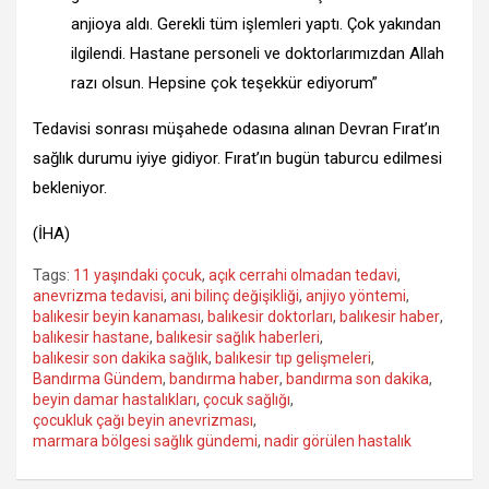
anjioya aldı. Gerekli tüm işlemleri yaptı. Çok yakından
ilgilendi. Hastane personeli ve doktorlarımızdan Allah
razı olsun. Hepsine çok teşekkür ediyorum”
Tedavisi sonrası müşahede odasına alınan Devran Fırat’ın
sağlık durumu iyiye gidiyor. Fırat’ın bugün taburcu edilmesi
bekleniyor.
(İHA)
Tags:
11 yaşındaki çocuk
,
açık cerrahi olmadan tedavi
,
anevrizma tedavisi
,
ani bilinç değişikliği
,
anjiyo yöntemi
,
balıkesir beyin kanaması
,
balıkesir doktorları
,
balıkesir haber
,
balıkesir hastane
,
balıkesir sağlık haberleri
,
balıkesir son dakika sağlık
,
balıkesir tıp gelişmeleri
,
Bandırma Gündem
,
bandırma haber
,
bandırma son dakika
,
beyin damar hastalıkları
,
çocuk sağlığı
,
çocukluk çağı beyin anevrizması
,
marmara bölgesi sağlık gündemi
,
nadir görülen hastalık