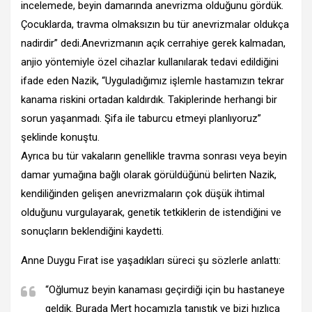
incelemede, beyin damarında anevrizma olduğunu gördük.
Çocuklarda, travma olmaksızın bu tür anevrizmalar oldukça
nadirdir” dedi.Anevrizmanın açık cerrahiye gerek kalmadan,
anjio yöntemiyle özel cihazlar kullanılarak tedavi edildiğini
ifade eden Nazik, “Uyguladığımız işlemle hastamızın tekrar
kanama riskini ortadan kaldırdık. Takiplerinde herhangi bir
sorun yaşanmadı. Şifa ile taburcu etmeyi planlıyoruz”
şeklinde konuştu.
Ayrıca bu tür vakaların genellikle travma sonrası veya beyin
damar yumağına bağlı olarak görüldüğünü belirten Nazik,
kendiliğinden gelişen anevrizmaların çok düşük ihtimal
olduğunu vurgulayarak, genetik tetkiklerin de istendiğini ve
sonuçların beklendiğini kaydetti.
Anne Duygu Fırat ise yaşadıkları süreci şu sözlerle anlattı:
“Oğlumuz beyin kanaması geçirdiği için bu hastaneye
geldik. Burada Mert hocamızla tanıştık ve bizi hızlıca