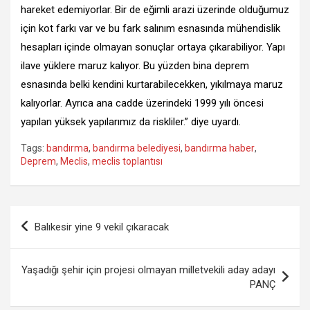
hareket edemiyorlar. Bir de eğimli arazi üzerinde olduğumuz
için kot farkı var ve bu fark salınım esnasında mühendislik
hesapları içinde olmayan sonuçlar ortaya çıkarabiliyor. Yapı
ilave yüklere maruz kalıyor. Bu yüzden bina deprem
esnasında belki kendini kurtarabilecekken, yıkılmaya maruz
kalıyorlar. Ayrıca ana cadde üzerindeki 1999 yılı öncesi
yapılan yüksek yapılarımız da riskliler.” diye uyardı.
Tags:
bandırma
,
bandırma belediyesi
,
bandırma haber
,
Deprem
,
Meclis
,
meclis toplantısı
Yazı
Balıkesir yine 9 vekil çıkaracak
gezinmesi
Yaşadığı şehir için projesi olmayan milletvekili aday adayı
PANÇ