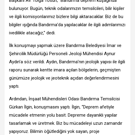
Başkanı Av. Tolga Tosun, “Bandırma deprem kuşağında
bulunuyor. Bugün, teknik odalarımızın temsilcileri, bilir kişiler
ve ilgili komisyonlarımız bizlere bilgi aktaracaklar. Biz de bu
bilgiler ışığında Bandırma’da yapılacaklar ile ilgili adımlarımızı
ivedilikle atacağız,” dedi.
İlk konuşmayı yapmak üzere Bandırma Belediyesi İmar ve
Şehircilik Müdürlüğü Personeli Jeoloji Mühendisi Aynur
Aydın’a söz verildi. Aydın, Bandırma’nın jeolojik yapısı ile ilgili
raporu sunarak kentte imara açılan bölgelerin, geçmişten
günümüze jeolojik ve jeoteknik açıdan değerlendirmesini
yaptı.
Ardından, İnşaat Mühendisleri Odası Bandırma Temsilcisi
Gürkan İlgin, konuşmasını yaptı. İlgin, “Deprem afetiyle
mücadele etmenin yolu basit. Depreme dayanıklı yapılar
tasarlamak ve üretmek. Biz bu mücadeleyi uzun zamandır
yapıyoruz. Bilimin öğütlediğini yok sayan, proje