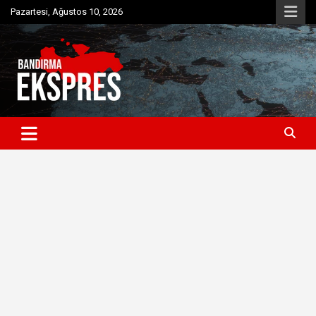
Skip
Pazartesi, Ağustos 10, 2026
to
content
Bandırma'dan güncel haberler
Bandırma Ekspres