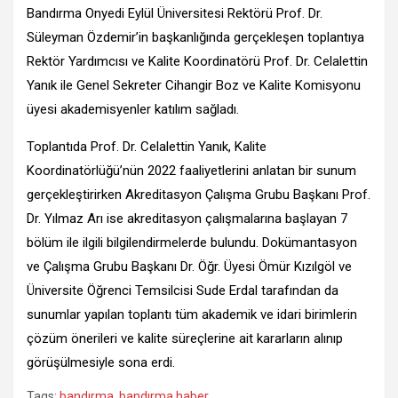
Bandırma Onyedi Eylül Üniversitesi Rektörü Prof. Dr.
Süleyman Özdemir’in başkanlığında gerçekleşen toplantıya
Rektör Yardımcısı ve Kalite Koordinatörü Prof. Dr. Celalettin
Yanık ile Genel Sekreter Cihangir Boz ve Kalite Komisyonu
üyesi akademisyenler katılım sağladı.
Toplantıda Prof. Dr. Celalettin Yanık, Kalite
Koordinatörlüğü’nün 2022 faaliyetlerini anlatan bir sunum
gerçekleştirirken Akreditasyon Çalışma Grubu Başkanı Prof.
Dr. Yılmaz Arı ise akreditasyon çalışmalarına başlayan 7
bölüm ile ilgili bilgilendirmelerde bulundu. Dokümantasyon
ve Çalışma Grubu Başkanı Dr. Öğr. Üyesi Ömür Kızılgöl ve
Üniversite Öğrenci Temsilcisi Sude Erdal tarafından da
sunumlar yapılan toplantı tüm akademik ve idari birimlerin
çözüm önerileri ve kalite süreçlerine ait kararların alınıp
görüşülmesiyle sona erdi.
Tags:
bandırma
,
bandırma haber
,