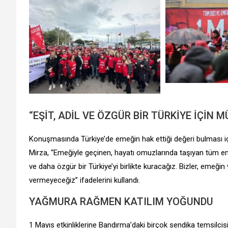
“EŞİT, ADİL VE ÖZGÜR BİR TÜRKİYE İÇİN
Konuşmasında Türkiye’de emeğin hak ettiği değeri bulması 
Mirza, “Emeğiyle geçinen, hayatı omuzlarında taşıyan tüm eme
ve daha özgür bir Türkiye’yi birlikte kuracağız. Bizler, emeğ
vermeyeceğiz” ifadelerini kullandı.
YAĞMURA RAĞMEN KATILIM YOĞUNDU
1 Mayıs etkinliklerine Bandırma’daki birçok sendika temsilcisi, 