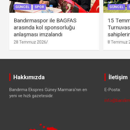
GÜNCEL
SPOR
GÜNCEL
Bandırmaspor ile BAGFAS
15 Temm
arasında kol sponsorluğu
Turnuvas
anlaşması imzalandı
sahipleri
28 Temmuz 2026
8 Temmuz 
Hakkımızda
İletişim
Bandırma Ekspres Güney Marmara'nın en
E-Posta:
yeni ve hızlı gazetesidir.
info@bandirm