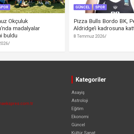
SPOR
GÜNCEL
SPOR
uz Okçuluk
Pizza Bulls Bordo BK, P
ı’nda madalyalar
Aldridge’i kadrosuna katt
ni buldu
8 Temmuz 2026
2026
Kategoriler
Asayiş
Astroloji
aekspres.com.tr
Eğitim
Ekonomi
Güncel
Kültür Sanat