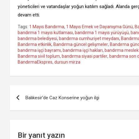
yöneticileri ve vatandaşlar yoğun katılım sağladı. Alanda ger
devam etti.
Tags:
1 Mayıs Bandırma
,
1 Mayıs Emek ve Dayanışma Günü
,
Ba
bandırma 1 mayıs kutlaması
,
bandırma 1 mayıs yürüyüşü
,
ban
bandırma belediyesi
,
bandırma cumhuriyet meydanı
,
Bandırm
Bandırma etkinlik
,
Bandırma güncel gelişmeler
,
Bandırma günc
bandırma işçi bayramı
,
bandırma işçi hakları
,
bandırma meslek 
Bandırma sivil toplum
,
bandırma siyasi partiler
,
bandırma son 
BandırmaEkspres
,
dursun mirza
Yazı
Balıkesir’de Caz Konserine yoğun ilgi
gezinmesi
Bir yanıt yazın