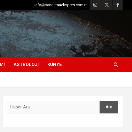
info@bandirmaekspres.com.tr
MI
ASTROLOJI
KÜNYE
Ara
Ara