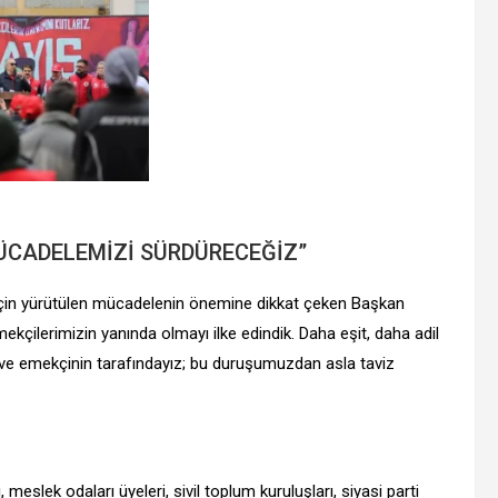
 MÜCADELEMİZİ SÜRDÜRECEĞİZ”
için yürütülen mücadelenin önemine dikkat çeken Başkan
kçilerimizin yanında olmayı ilke edindik. Daha eşit, daha adil
in ve emekçinin tarafındayız; bu duruşumuzdan asla taviz
meslek odaları üyeleri, sivil toplum kuruluşları, siyasi parti