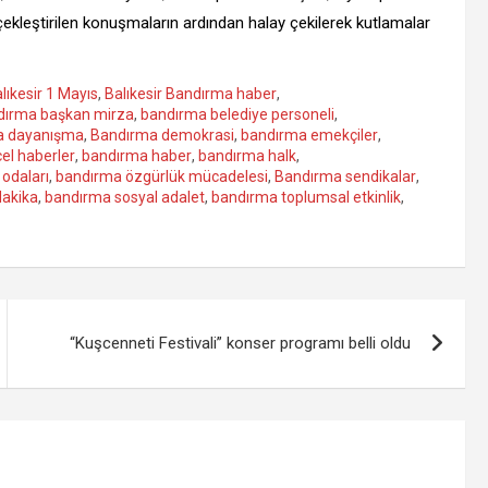
çekleştirilen konuşmaların ardından halay çekilerek kutlamalar
lıkesir 1 Mayıs
,
Balıkesir Bandırma haber
,
dırma başkan mirza
,
bandırma belediye personeli
,
a dayanışma
,
Bandırma demokrasi
,
bandırma emekçiler
,
el haberler
,
bandırma haber
,
bandırma halk
,
odaları
,
bandırma özgürlük mücadelesi
,
Bandırma sendikalar
,
dakika
,
bandırma sosyal adalet
,
bandırma toplumsal etkinlik
,
“Kuşcenneti Festivali” konser programı belli oldu