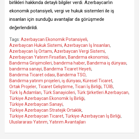
birlikleri hakkında detaylı bilgiler verdi. Azerbaycan’ın
ekonomik potansiyeli, vergi ve hukuk sistemleri ile iş
insanları için sunduğu avantajlar da görüşmede
değerlendirildi.
Tags:
Azerbaycan Ekonomik Potansiyeli
,
Azerbaycan Hukuk Sistemi
,
Azerbaycan İş İnsanları
,
Azerbaycan İş Ortamı
,
Azerbaycan Vergi Sistemi
,
Azerbaycan Yatırım Fırsatları
,
Bandırma ekonomisi
,
Bandırma Girişimcileri
,
bandırma haber
,
Bandırma iş dünyası
,
bandırma sanayi
,
Bandırma Ticaret Heyeti
,
Bandırma Ticaret odası
,
Bandırma TSO
,
Bandırma yatırım projeleri
,
iş dünyası
,
Küresel Ticaret
,
Ortak Projeler
,
Ticaret Geliştirme
,
Ticari İş Birliği
,
TÜİB
,
Türk İş Adamları
,
Türk Sanayicileri
,
Türk Şirketleri Azerbaycan
,
Türkiye Azerbaycan Ekonomik İş Birliği
,
Türkiye Azerbaycan Sanayi
,
Türkiye Azerbaycan Stratejik Ortaklık
,
Türkiye Azerbaycan Ticaret
,
Türkiye-Azerbaycan İş Birliği
,
Uluslararası Yatırım
,
Yatırım Avantajları