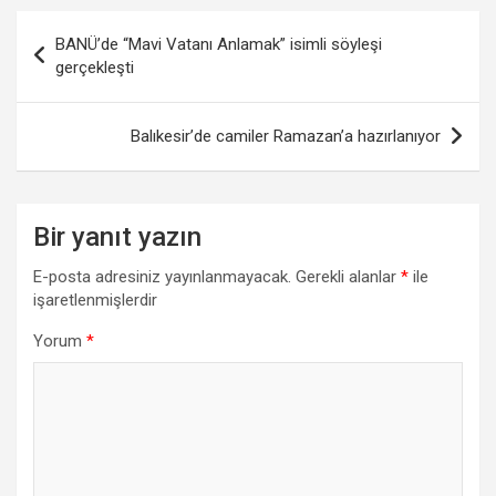
Yazı
BANÜ’de “Mavi Vatanı Anlamak” isimli söyleşi
gezinmesi
gerçekleşti
Balıkesir’de camiler Ramazan’a hazırlanıyor
Bir yanıt yazın
E-posta adresiniz yayınlanmayacak.
Gerekli alanlar
*
ile
işaretlenmişlerdir
Yorum
*