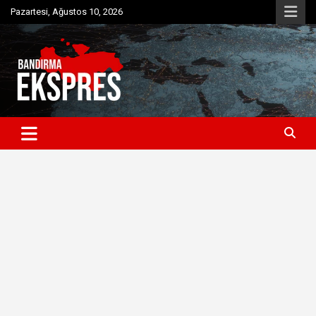
Skip
Pazartesi, Ağustos 10, 2026
to
content
Bandırma'dan güncel haberler
Bandırma Ekspres