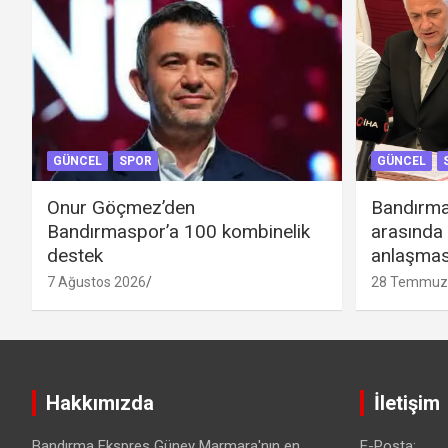
GÜNCEL
SPOR
GÜNCEL
Onur Göçmez’den
Bandırma
Bandırmaspor’a 100 kombinelik
arasında
destek
anlaşmas
7 Ağustos 2026
28 Temmuz
Hakkımızda
İletişim
Bandırma Ekspres Güney Marmara'nın en
E-Posta: