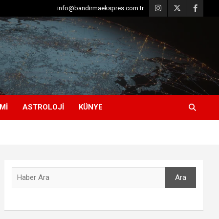
info@bandirmaekspres.com.tr
MI
ASTROLOJI
KÜNYE
Ara
Ara