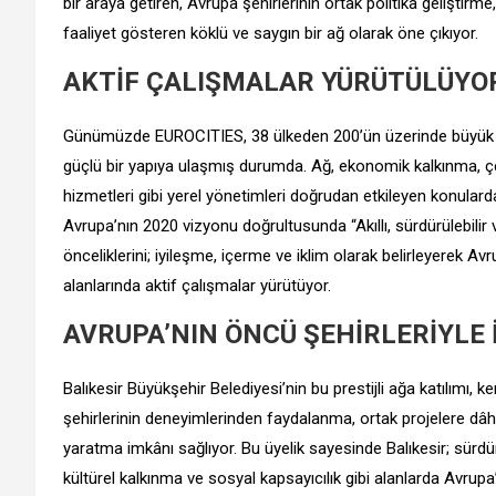
bir araya getiren, Avrupa şehirlerinin ortak politika geliştirme
faaliyet gösteren köklü ve saygın bir ağ olarak öne çıkıyor.
AKTİF ÇALIŞMALAR YÜRÜTÜLÜYO
Günümüzde EUROCITIES, 38 ülkeden 200’ün üzerinde büyük ş
güçlü bir yapıya ulaşmış durumda. Ağ, ekonomik kalkınma, çevr
hizmetleri gibi yerel yönetimleri doğrudan etkileyen konularda A
Avrupa’nın 2020 vizyonu doğrultusunda “Akıllı, sürdürülebil
önceliklerini; iyileşme, içerme ve iklim olarak belirleyerek Av
alanlarında aktif çalışmalar yürütüyor.
AVRUPA’NIN ÖNCÜ ŞEHİRLERİYLE
Balıkesir Büyükşehir Belediyesi’nin bu prestijli ağa katılımı, k
şehirlerinin deneyimlerinden faydalanma, ortak projelere dâhil
yaratma imkânı sağlıyor. Bu üyelik sayesinde Balıkesir; sürdürüle
kültürel kalkınma ve sosyal kapsayıcılık gibi alanlarda Avrupa’