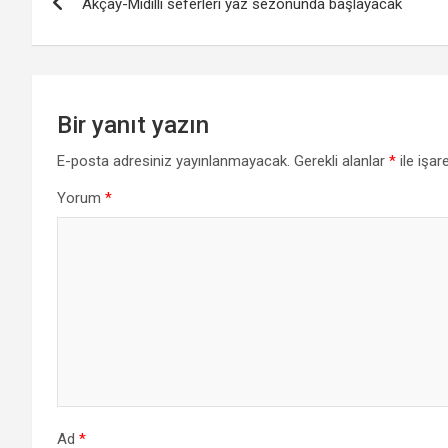
Akçay-Midilli seferleri yaz sezonunda başlayacak
gezinmesi
Bir yanıt yazın
E-posta adresiniz yayınlanmayacak.
Gerekli alanlar
*
ile işar
Yorum
*
Ad
*