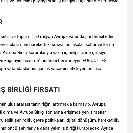
, bilgi ve deneyim paylaşımı ile iş birliğini güçlendirme amacıyla
R
ehir ve toplam 150 milyon Avrupa vatandaşını temsil eden
e, ulaşım ve hareketlilik, sosyal politikalar, kültür ve kamu
vrupa Birliği kurumlarıyla yakın iş birliği içinde çalışıyor.
ir ve kapsayıcı büyüme” hedefini benimseyen EUROCITIES,
rupa vatandaşlarının günlük yaşamını etkileyen politika
İŞ BİRLİĞİ FIRSATI
entin uluslararası tanınırlığını artırmakla kalmayıp, Avrupa
 olma ve Avrupa Birliği fonlarına erişimde yeni fırsatlar
bilir şehircilik, çevre politikaları, dijital dönüşüm, hareketlilik,
nın öncü şehirleriyle daha yakın iş birliği kurabilecek. Ayrıca