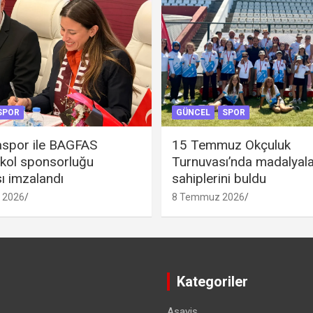
SPOR
GÜNCEL
SPOR
spor ile BAGFAS
15 Temmuz Okçuluk
 kol sponsorluğu
Turnuvası’nda madalyal
ı imzalandı
sahiplerini buldu
 2026
8 Temmuz 2026
Kategoriler
Asayiş