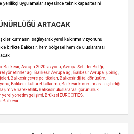
 ve yenilikçi uygulamalar sayesinde teknik kapasitesini
RÜNÜRLÜĞÜ ARTACAK
ilişkiler kurmasını sağlayarak yerel kalkınma vizyonunu
likle birlikte Balıkesir, hem bölgesel hem de uluslararası
lacak.
hir Balıkesir
,
Avrupa 2020 vizyonu
,
Avrupa Şehirler Birliği
,
rel yönetimler ağı
,
Balıkesir Avrupa ağı
,
Balıkesir Avrupa iş birliği
,
eleri
,
Balıkesir çevre politikaları
,
Balıkesir dijital dönüşüm
,
izyonu
,
Balıkesir kültürel kalkınma
,
Balıkesir kurumlar arası iş birliği
ulaşım ve hareketlilik
,
Balıkesir uluslararası görünürlük
,
r yerel yönetim gelişimi
,
Brüksel EUROCITIES
,
ik Balıkesir