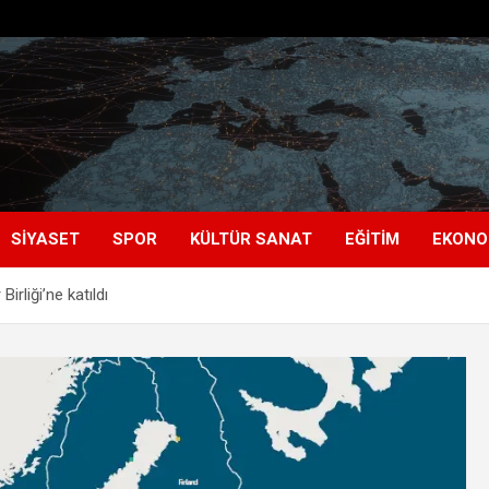
SIYASET
SPOR
KÜLTÜR SANAT
EĞITIM
EKONO
irliği’ne katıldı