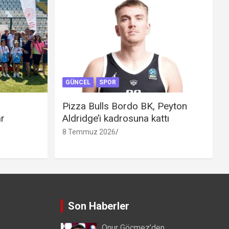
GÜNCEL
SPOR
Pizza Bulls Bordo BK, Peyton
ar
Aldridge’i kadrosuna kattı
8 Temmuz 2026
Son Haberler
Onur Göçmez’den