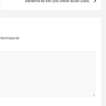
Bandırma’da tren yolu istinat duvarı çöktü
etlenmişlerdir