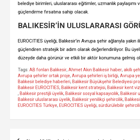
belediye birimleri, uluslararası eğitimler, uzmanlık paylaşımı
güçlendirme fırsatına sahip olacak.
BALIKESİR’İN ULUSLARARASI GÖ
EUROCITIES üyeliği, Balıkesir’in Avrupa şehir ağlarıyla yakın 
güçlendiren stratejik bir adım olarak değerlendiriliyor. Bu üye
düzeyde daha görünür ve etkili bir aktör konumuna gelmiş o
Tags:
AB fonları Balıkesir
,
Ahmet Akın Balıkesir haber
,
akıllı şe
Avrupa şehirler ortak proje
,
Avrupa şehirleri iş birliği
,
Avrupa ye
Balıkesir belediye haberleri
,
Balıkesir Büyükşehir Belediyesi proj
Balıkesir EUROCITIES
,
Balıkesir kent stratejisi
,
Balıkesir kent v
,
Balıkesir prestijli üyelik
,
Balıkesir sosyal kapsayıcılık
,
Balıkesir 
Balıkesir uluslararası üyelik
,
Balıkesir yenilikçi şehircilik
,
Balıkesi
EUROCITIES Türkiye
,
EUROCITIES üyeliği
,
sürdürülebilir şehircil
Yazı