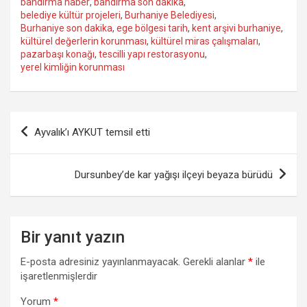
bandırma haber
,
bandırma son dakika
,
belediye kültür projeleri
,
Burhaniye Belediyesi
,
Burhaniye son dakika
,
ege bölgesi tarih
,
kent arşivi burhaniye
,
kültürel değerlerin korunması
,
kültürel miras çalışmaları
,
pazarbaşı konağı
,
tescilli yapı restorasyonu
,
yerel kimliğin korunması
Yazı
Ayvalık’ı AYKUT temsil etti
gezinmesi
Dursunbey’de kar yağışı ilçeyi beyaza bürüdü
Bir yanıt yazın
E-posta adresiniz yayınlanmayacak.
Gerekli alanlar
*
ile
işaretlenmişlerdir
Yorum
*