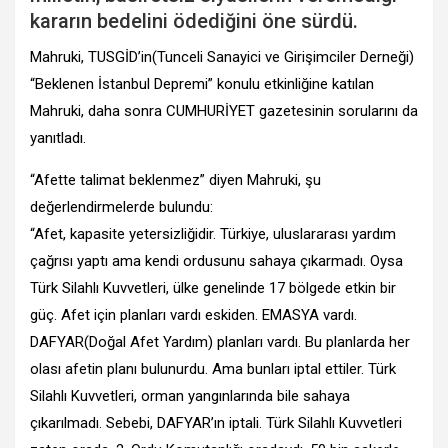
kararın bedelini ödediğini öne sürdü.
Mahruki, TUSGİD’in(Tunceli Sanayici ve Girişimciler Derneği)
“Beklenen İstanbul Depremi” konulu etkinliğine katılan
Mahruki, daha sonra CUMHURİYET gazetesinin sorularını da
yanıtladı.
“Afette talimat beklenmez” diyen Mahruki, şu
değerlendirmelerde bulundu:
“Afet, kapasite yetersizliğidir. Türkiye, uluslararası yardım
çağrısı yaptı ama kendi ordusunu sahaya çıkarmadı. Oysa
Türk Silahlı Kuvvetleri, ülke genelinde 17 bölgede etkin bir
güç. Afet için planları vardı eskiden. EMASYA vardı.
DAFYAR(Doğal Afet Yardım) planları vardı. Bu planlarda her
olası afetin planı bulunurdu. Ama bunları iptal ettiler. Türk
Silahlı Kuvvetleri, orman yangınlarında bile sahaya
çıkarılmadı. Sebebi, DAFYAR’ın iptali. Türk Silahlı Kuvvetleri