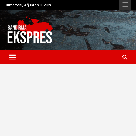
Skip
Cumartesi, Ağustos 8, 2026
to
content
Bandırma'dan güncel haberler
Bandırma Ekspres