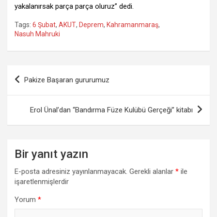
yakalanırsak parça parça oluruz” dedi.
Tags:
6 Şubat
,
AKUT
,
Deprem
,
Kahramanmaraş
,
Nasuh Mahruki
Yazı
Pakize Başaran gururumuz
gezinmesi
Erol Ünal’dan “Bandırma Füze Kulübü Gerçeği” kitabı
Bir yanıt yazın
E-posta adresiniz yayınlanmayacak.
Gerekli alanlar
*
ile
işaretlenmişlerdir
Yorum
*