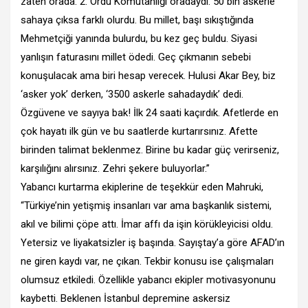
zaten orada. 2. Ordu Komutanlığı oradaydı. 50 bin askerle
sahaya çıksa farklı olurdu. Bu millet, başı sıkıştığında
Mehmetçiği yanında bulurdu, bu kez geç buldu. Siyasi
yanlışın faturasını millet ödedi. Geç çıkmanın sebebi
konuşulacak ama biri hesap verecek. Hulusi Akar Bey, biz
‘asker yok’ derken, ‘3500 askerle sahadaydık’ dedi.
Özgüvene ve sayıya bak! İlk 24 saati kaçırdık. Afetlerde en
çok hayatı ilk gün ve bu saatlerde kurtarırsınız. Afette
birinden talimat beklenmez. Birine bu kadar güç verirseniz,
karşılığını alırsınız. Zehri şekere buluyorlar.”
Yabancı kurtarma ekiplerine de teşekkür eden Mahruki,
“Türkiye’nin yetişmiş insanları var ama başkanlık sistemi,
akıl ve bilimi çöpe attı. İmar affı da işin körükleyicisi oldu.
Yetersiz ve liyakatsizler iş başında. Sayıştay’a göre AFAD’ın
ne giren kaydı var, ne çıkan. Tekbir konusu ise çalışmaları
olumsuz etkiledi. Özellikle yabancı ekipler motivasyonunu
kaybetti. Beklenen İstanbul depremine askersiz