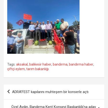
Tags:
aksakal
,
balıkesir haber
,
bandırma
,
bandırma haber
,
çiftçi eylem
,
tarım bakanlığı
Yazı
ADRA’FEST kapılarını muhteşem bir konserle açtı
gezinmesi
Özel Aydın, Bandırma Kent Konseyi Başkanlığı’na aday