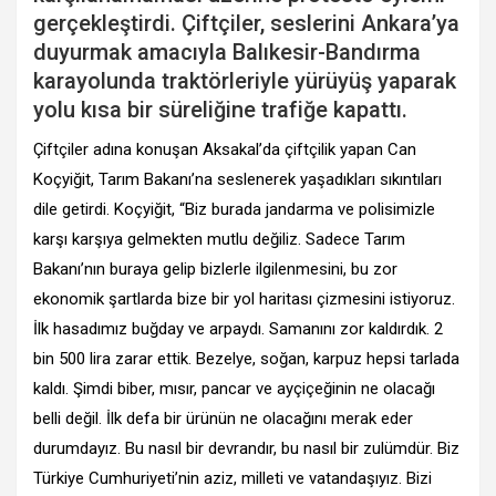
gerçekleştirdi. Çiftçiler, seslerini Ankara’ya
duyurmak amacıyla Balıkesir-Bandırma
karayolunda traktörleriyle yürüyüş yaparak
yolu kısa bir süreliğine trafiğe kapattı.
Çiftçiler adına konuşan Aksakal’da çiftçilik yapan Can
Koçyiğit, Tarım Bakanı’na seslenerek yaşadıkları sıkıntıları
dile getirdi. Koçyiğit, “Biz burada jandarma ve polisimizle
karşı karşıya gelmekten mutlu değiliz. Sadece Tarım
Bakanı’nın buraya gelip bizlerle ilgilenmesini, bu zor
ekonomik şartlarda bize bir yol haritası çizmesini istiyoruz.
İlk hasadımız buğday ve arpaydı. Samanını zor kaldırdık. 2
bin 500 lira zarar ettik. Bezelye, soğan, karpuz hepsi tarlada
kaldı. Şimdi biber, mısır, pancar ve ayçiçeğinin ne olacağı
belli değil. İlk defa bir ürünün ne olacağını merak eder
durumdayız. Bu nasıl bir devrandır, bu nasıl bir zulümdür. Biz
Türkiye Cumhuriyeti’nin aziz, milleti ve vatandaşıyız. Bizi