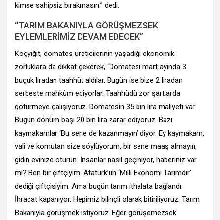
kimse sahipsiz bırakmasın.” dedi.
“TARIM BAKANIYLA GÖRÜŞMEZSEK
EYLEMLERİMİZ DEVAM EDECEK”
Koçyiğit, domates üreticilerinin yaşadığı ekonomik
zorluklara da dikkat çekerek, “Domatesi mart ayında 3
buçuk liradan taahhüt aldılar. Bugün ise bize 2 liradan
serbeste mahkûm ediyorlar. Taahhüdü zor şartlarda
götürmeye çalışıyoruz. Domatesin 35 bin lira maliyeti var.
Bugün dönüm başı 20 bin lira zarar ediyoruz. Bazı
kaymakamlar ‘Bu sene de kazanmayın’ diyor. Ey kaymakam,
vali ve komutan size söylüyorum, bir sene maaş almayın,
gidin evinize oturun. İnsanlar nasıl geçiniyor, haberiniz var
mı? Ben bir çiftçiyim. Atatürk’ün ‘Milli Ekonomi Tarımdır’
dediği çiftçisiyim. Ama bugün tarım ithalata bağlandı.
İhracat kapanıyor. Hepimiz bilinçli olarak bitiriliyoruz. Tarım
Bakanıyla görüşmek istiyoruz. Eğer görüşemezsek