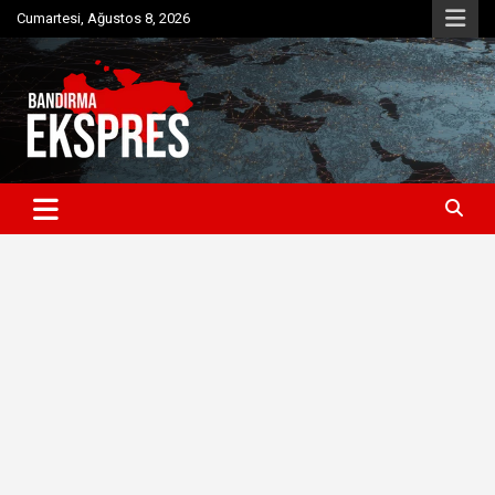
Skip
Cumartesi, Ağustos 8, 2026
to
content
Bandırma'dan güncel haberler
Bandırma Ekspres