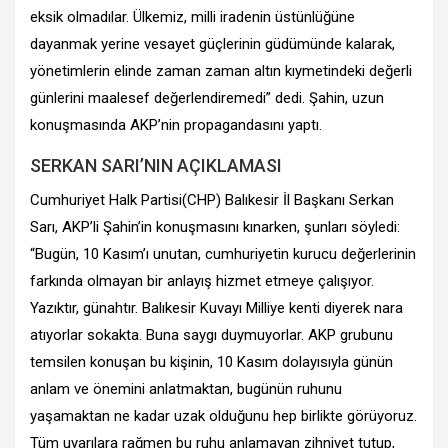
eksik olmadılar. Ülkemiz, milli iradenin üstünlüğüne
dayanmak yerine vesayet güçlerinin güdümünde kalarak,
yönetimlerin elinde zaman zaman altın kıymetindeki değerli
günlerini maalesef değerlendiremedi” dedi. Şahin, uzun
konuşmasında AKP’nin propagandasını yaptı.
SERKAN SARI’NIN AÇIKLAMASI
Cumhuriyet Halk Partisi(CHP) Balıkesir İl Başkanı Serkan
Sarı, AKP’li Şahin’in konuşmasını kınarken, şunları söyledi:
“Bugün, 10 Kasım’ı unutan, cumhuriyetin kurucu değerlerinin
farkında olmayan bir anlayış hizmet etmeye çalışıyor.
Yazıktır, günahtır. Balıkesir Kuvayı Milliye kenti diyerek nara
atıyorlar sokakta. Buna saygı duymuyorlar. AKP grubunu
temsilen konuşan bu kişinin, 10 Kasım dolayısıyla günün
anlam ve önemini anlatmaktan, bugünün ruhunu
yaşamaktan ne kadar uzak olduğunu hep birlikte görüyoruz.
Tüm uyarılara rağmen bu ruhu anlamayan zihniyet tutup,