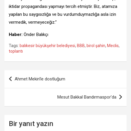
iktidar propagandası yapmayı tercih etmiştir. Biz, atamıza
yapılan bu saygısızlığa ve bu vurdumduymazlığa asla izin
vermedik, vermeyeceğiz.”
Haber:
Önder Balıkçı
Tags:
balıkesir büyükşehir belediyesi
,
BBB
,
birol şahin
,
Meclis
,
toplantı
Yazı
Ahmet Mekin’le dostluğum
gezinmesi
Mesut Bakkal Bandırmaspor’da
Bir yanıt yazın