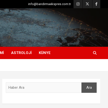
info@bandirmaekspres.com.tr
MI
ASTROLOJI
KÜNYE
Ara
Ara