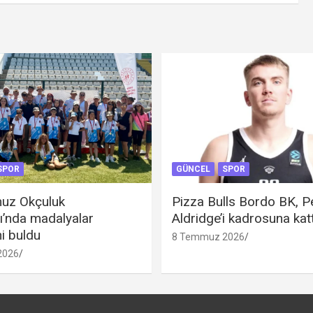
SPOR
GÜNCEL
SPOR
uz Okçuluk
Pizza Bulls Bordo BK, P
ı’nda madalyalar
Aldridge’i kadrosuna katt
ni buldu
8 Temmuz 2026
2026