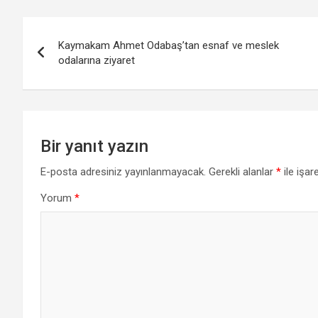
Yazı
Kaymakam Ahmet Odabaş’tan esnaf ve meslek
gezinmesi
odalarına ziyaret
Bir yanıt yazın
E-posta adresiniz yayınlanmayacak.
Gerekli alanlar
*
ile işar
Yorum
*