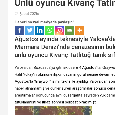
Ünlü oyuncu Kıvanç Tatlı
24 Şubat 2026
Haberi sosyal medyada paylaşın!
Ağustos ayında teknesiyle Yalova’da
Marmara Denizi’nde cenazesinin bul
ünlü oyuncu Kıvanç Tatlıtuğ tanık sıfa
Yalova’dan Bozcaada’ya gitmek üzere 4 Ağustos’ta ’Graywolf
Halit Yukay’ın ölümüne ilişkin davanın görülmesine devam edi
Ağustos’ta ’Graywolf’ isimli tekne ile ayrıldığı Yalova’dan 
haber alınamamış ve günler süren araştırmalar sonucu cenaze
araştırmalar sonucunda aynı güzergahta seyreden yük gemisi 
tutuklanmıştı ve itiraz sonrası serbest bırakılmıştı.