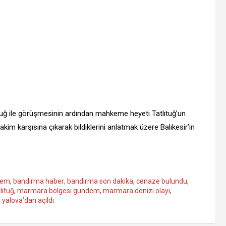
ıtuğ ile görüşmesinin ardından mahkeme heyeti Tatlıtuğ’un
akim karşısına çıkarak bildiklerini anlatmak üzere Balıkesir’in
dem
,
bandırma haber
,
bandırma son dakika
,
cenaze bulundu
,
lıtuğ
,
marmara bölgesi gündem
,
marmara denizi olayı
,
,
yalova’dan açıldı