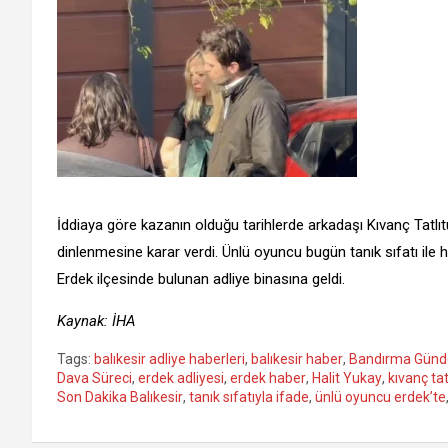
İddiaya göre kazanın olduğu tarihlerde arkadaşı Kıvanç Tatl
dinlenmesine karar verdi. Ünlü oyuncu bugün tanık sıfatı ile h
Erdek ilçesinde bulunan adliye binasına geldi.
Kaynak: İHA
Tags:
balıkesir adliye haberleri
,
balıkesir haber
,
Bandırma Gün
Dava Süreci
,
erdek adliyesi
,
erdek haber
,
Halit Yukay
,
kıvanç tat
Son Dakika Balıkesir
,
tanık sıfatıyla ifade
,
ünlü oyuncu erdek’te