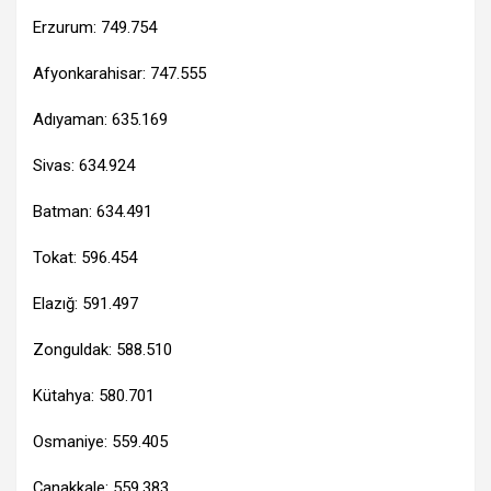
Erzurum: 749.754
Afyonkarahisar: 747.555
Adıyaman: 635.169
Sivas: 634.924
Batman: 634.491
Tokat: 596.454
Elazığ: 591.497
Zonguldak: 588.510
Kütahya: 580.701
Osmaniye: 559.405
Çanakkale: 559.383