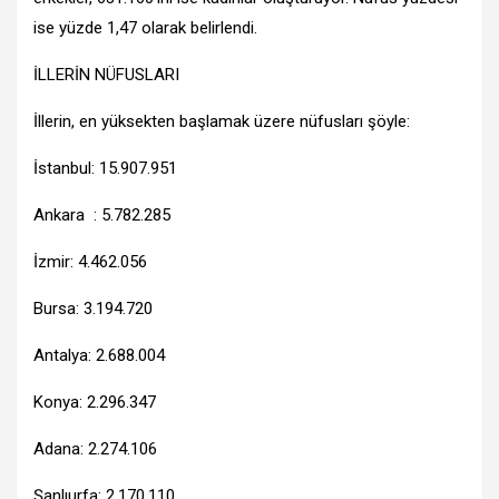
ise yüzde 1,47 olarak belirlendi.
İLLERİN NÜFUSLARI
İllerin, en yüksekten başlamak üzere nüfusları şöyle:
İstanbul: 15.907.951
Ankara : 5.782.285
İzmir: 4.462.056
Bursa: 3.194.720
Antalya: 2.688.004
Konya: 2.296.347
Adana: 2.274.106
Şanlıurfa: 2.170.110