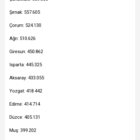
Şırnak: 557.605
Çorum: 524.130
Ağrı: 510.626
Giresun: 450.862
Isparta: 445.325
Aksaray: 433.055
Yozgat: 418.442
Edirne: 414.714
Düzce: 405.131
Muş: 399.202