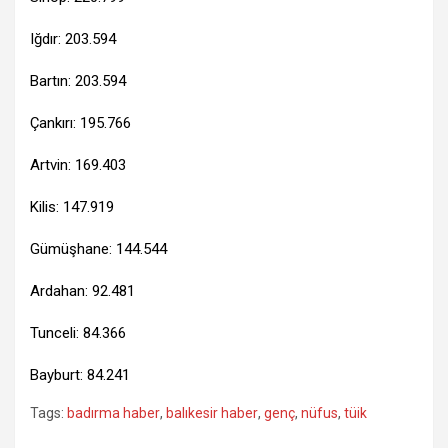
Iğdır: 203.594
Bartın: 203.594
Çankırı: 195.766
Artvin: 169.403
Kilis: 147.919
Gümüşhane: 144.544
Ardahan: 92.481
Tunceli: 84.366
Bayburt: 84.241
Tags:
badırma haber
,
balıkesir haber
,
genç
,
nüfus
,
tüik