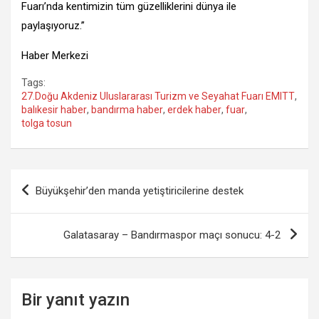
Fuarı’nda kentimizin tüm güzelliklerini dünya ile
paylaşıyoruz.”
Haber Merkezi
Tags:
27.Doğu Akdeniz Uluslararası Turizm ve Seyahat Fuarı EMITT
,
balıkesir haber
,
bandırma haber
,
erdek haber
,
fuar
,
tolga tosun
Yazı
Büyükşehir’den manda yetiştiricilerine destek
gezinmesi
Galatasaray – Bandırmaspor maçı sonucu: 4-2
Bir yanıt yazın