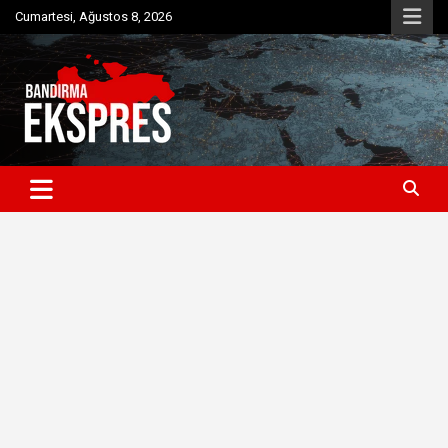
Skip
Cumartesi, Ağustos 8, 2026
to
content
Bandırma'dan güncel haberler
Bandırma Ekspres