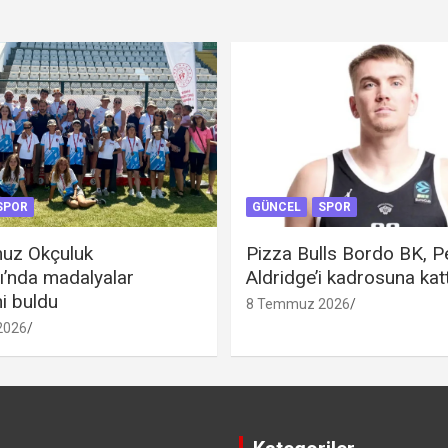
SPOR
GÜNCEL
SPOR
uz Okçuluk
Pizza Bulls Bordo BK, P
ı’nda madalyalar
Aldridge’i kadrosuna katt
ni buldu
8 Temmuz 2026
2026