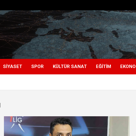
SIYASET
SPOR
KÜLTÜR SANAT
EĞITIM
EKONO
ı