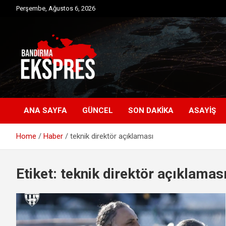
Skip
Perşembe, Ağustos 6, 2026
to
content
Bandırma'dan güncel haberler
Bandırma Ekspres
ANA SAYFA
GÜNCEL
SON DAKIKA
ASAYIŞ
Home
Haber
teknik direktör açıklaması
Etiket:
teknik direktör açıklamas