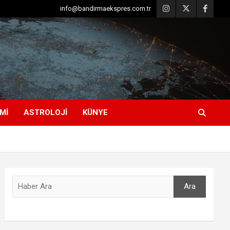
info@bandirmaekspres.com.tr
MI
ASTROLOJI
KÜNYE
Ara
Ara