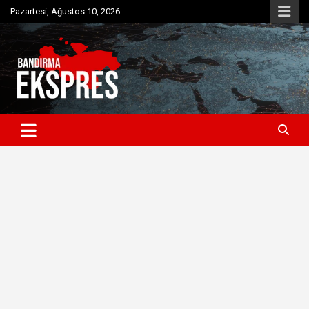
Skip
Pazartesi, Ağustos 10, 2026
to
content
Bandırma'dan güncel haberler
Bandırma Ekspres