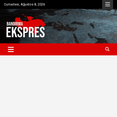
Skip
Cumartesi, Ağustos 8, 2026
to
content
Bandırma'dan güncel haberler
Bandırma Ekspres