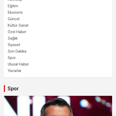
Eğitim
Ekonomi
Güncel
Kültür Sanat
Özel Haber
Sağlık
Siyaset
Son Dakika
Spor
Ulusal Haber
Yazarlar
Spor