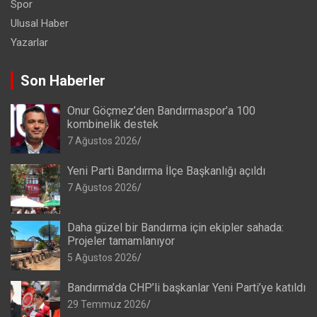
Spor
Ulusal Haber
Yazarlar
Son Haberler
Onur Göçmez’den Bandırmaspor’a 100
kombinelik destek
7 Ağustos 2026
Yeni Parti Bandırma İlçe Başkanlığı açıldı
7 Ağustos 2026
Daha güzel bir Bandırma için ekipler sahada:
Projeler tamamlanıyor
5 Ağustos 2026
Bandırma’da CHP’li başkanlar Yeni Parti’ye katıldı
29 Temmuz 2026