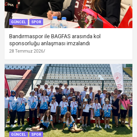
GÜNCEL
SPOR
Bandırmaspor ile BAGFAS arasında kol
sponsorluğu anlaşması imzalandı
28 Temmuz 2026
GÜNCEL
SPOR