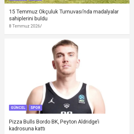
15 Temmuz Okçuluk Turnuvası’nda madalyalar
sahiplerini buldu
8 Temmuz 2026
GÜNCEL
SPOR
Pizza Bulls Bordo BK, Peyton Aldridge’i
kadrosuna kattı