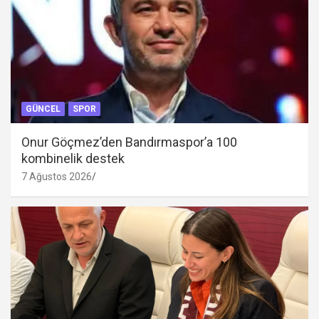
GÜNCEL
SPOR
Onur Göçmez’den Bandırmaspor’a 100
kombinelik destek
7 Ağustos 2026