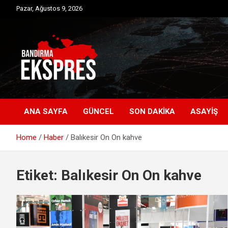
Skip
Pazar, Ağustos 9, 2026
to
content
Bandırma'dan güncel haberler
Bandırma Ekspres
ANA SAYFA
GÜNCEL
SON DAKIKA
ASAYIŞ
Home
Haber
Balıkesir On On kahve
Etiket:
Balıkesir On On kahve