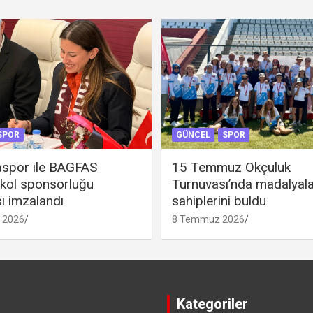
SPOR
GÜNCEL
SPOR
spor ile BAGFAS
15 Temmuz Okçuluk
 kol sponsorluğu
Turnuvası’nda madalyal
ı imzalandı
sahiplerini buldu
 2026
8 Temmuz 2026
Kategoriler