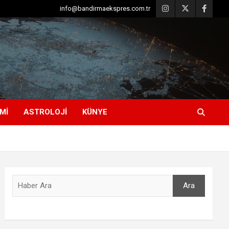
info@bandirmaekspres.com.tr
MI
ASTROLOJI
KÜNYE
Ara
Ara