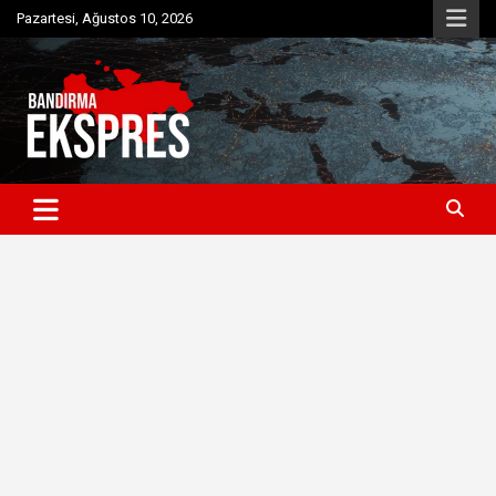
Skip
Pazartesi, Ağustos 10, 2026
to
content
Bandırma'dan güncel haberler
Bandırma Ekspres