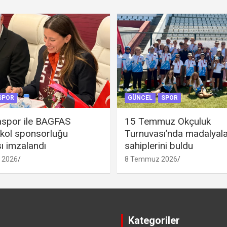
SPOR
GÜNCEL
SPOR
spor ile BAGFAS
15 Temmuz Okçuluk
 kol sponsorluğu
Turnuvası’nda madalyal
ı imzalandı
sahiplerini buldu
 2026
8 Temmuz 2026
Kategoriler