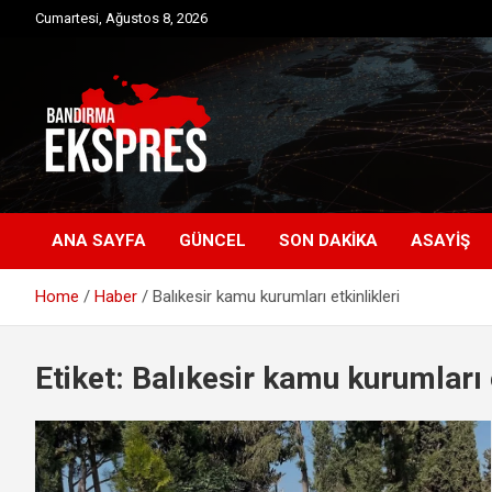
Skip
Cumartesi, Ağustos 8, 2026
to
content
Bandırma'dan güncel haberler
Bandırma Ekspres
ANA SAYFA
GÜNCEL
SON DAKIKA
ASAYIŞ
Home
Haber
Balıkesir kamu kurumları etkinlikleri
Etiket:
Balıkesir kamu kurumları e