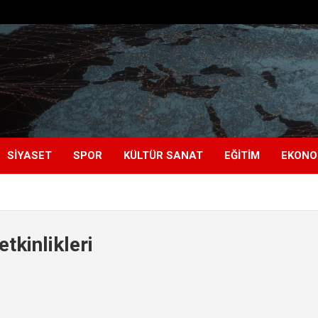
SIYASET
SPOR
KÜLTÜR SANAT
EĞITIM
EKONO
tkinlikleri