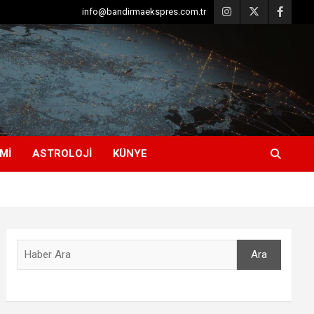
info@bandirmaekspres.com.tr
MI
ASTROLOJI
KÜNYE
Ara
Ara