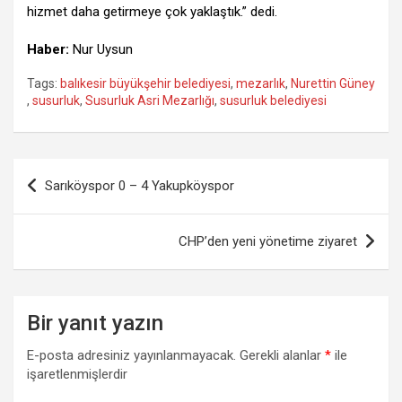
hizmet daha getirmeye çok yaklaştık.” dedi.
Haber:
Nur Uysun
Tags:
balıkesir büyükşehir belediyesi
,
mezarlık
,
Nurettin Güney
,
susurluk
,
Susurluk Asri Mezarlığı
,
susurluk belediyesi
Yazı
Sarıköyspor 0 – 4 Yakupköyspor
gezinmesi
CHP’den yeni yönetime ziyaret
Bir yanıt yazın
E-posta adresiniz yayınlanmayacak.
Gerekli alanlar
*
ile
işaretlenmişlerdir