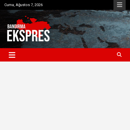
Skip
Cuma, Ağustos 7, 2026
to
content
Bandırma'dan güncel haberler
Bandırma Ekspres