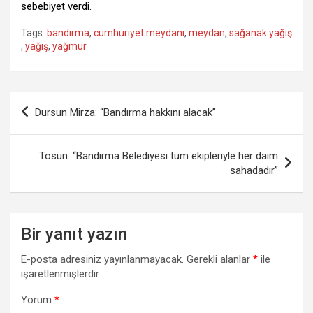
sebebiyet verdi.
Tags:
bandırma
,
cumhuriyet meydanı
,
meydan
,
sağanak yağış
,
yağış
,
yağmur
Yazı
Dursun Mirza: “Bandırma hakkını alacak”
gezinmesi
Tosun: “Bandırma Belediyesi tüm ekipleriyle her daim
sahadadır”
Bir yanıt yazın
E-posta adresiniz yayınlanmayacak.
Gerekli alanlar
*
ile
işaretlenmişlerdir
Yorum
*