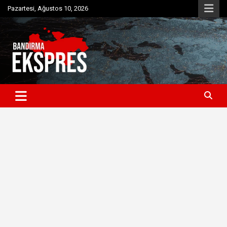
Skip
Pazartesi, Ağustos 10, 2026
to
content
Bandırma'dan güncel haberler
Bandırma Ekspres