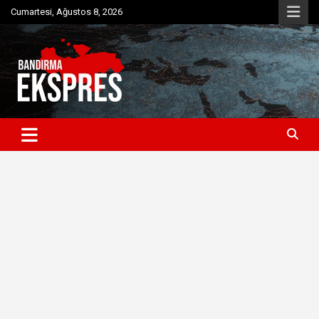
Skip
Cumartesi, Ağustos 8, 2026
to
content
Bandırma'dan güncel haberler
Bandırma Ekspres