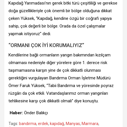
Kapıdağ Yarımadası’nın gerek bitki türü çeşitliliği ve gerekse
doğa güzellikleriyle çok önemli bir bölge olduğuna dikkat
çeken Yüksek, “Kapıdağ, kendine özgü bir coğrafi yapıya
sahip, çok değerli bir bölge. Orada da özel çalışmalar
yapmak istiyoruz” dedi.
“ORMANI ÇOK İYİ KORUMALIYIZ”
Kendilerine bağlı ormanların yangın bakımından kızılçam
olmaması nedeniyle diğer yörelere göre 1. derece risk
taşımamasına karşın yine de çok dikkatli olunması
gerektiğini vurgulayan Bandırma Orman İşletme Müdürü
Ömer Faruk Yüksek, “Tabii Bandırma ve yöresinde poyraz
rüzgârı da çok etkili. Vatandaşlarımız orman yangınları
tehlikesine karşı çok dikkatli olmalı” diye konuştu.
Haber:
Önder Balıkçı
Tags:
bandırma
,
erdek
,
kapıdağ
,
Manyas
,
Marmara
,