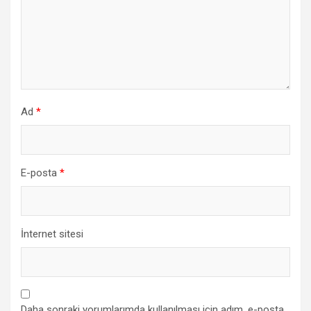
Ad
*
E-posta
*
İnternet sitesi
Daha sonraki yorumlarımda kullanılması için adım, e-posta