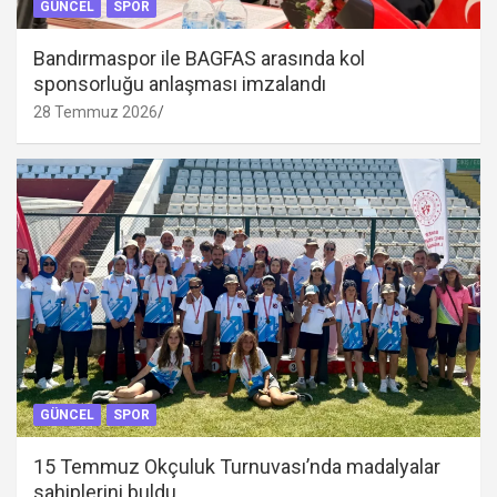
GÜNCEL
SPOR
Bandırmaspor ile BAGFAS arasında kol
sponsorluğu anlaşması imzalandı
28 Temmuz 2026
GÜNCEL
SPOR
15 Temmuz Okçuluk Turnuvası’nda madalyalar
sahiplerini buldu