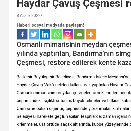
Haydar Çavuş Çeşmesi re
8 Aralık 2022
Haberi sosyal medyada paylaşın!
Osmanlı mimarisinin meydan çeşmesi
yılında yaptırılan, Bandırma’nın sim
Çeşmesi, restore edilerek kente kaza
Balıkesir Büyükşehir Belediyesi, Bandırma İskele Meydanı’na,
Haydar Çavuş Vakfı gelirleri kullanılarak yaptırılan Haydar Çav
Osmanlı mimarisinin meydan çeşmeleri örneklerinden biri o
cephesindeki işçilikli sütunlar, büyük tekneler ve bitkisel k
Camisi’ne bakan diğer üç cephesinde yıpranmalar, kırılmala
Belediyesi harekete geçti. Yapılan tespitlerde; zaman içer
kirlenmeler, üst örtüde saçak altlarında, kubbe yüzeylerind