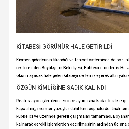
KİTABESİ GÖRÜNÜR HALE GETİRİLDİ
Kısmen giderlerinin tıkandığı ve tesisat sisteminde de bazı
restore eden Büyükşehir Belediyesi, Balıkesirli müderris H
okunmayacak hale gelen kitabeyi de temizleyerek altın yaldızl
ÖZGÜN KİMLİĞİNE SADIK KALINDI
Restorasyon işlemlerini en ince ayrıntısına kadar titizlikle ge
kapatılmış, mermer yüzeyler dâhil tüm cephelerde itinalı temi
kubbe içi ve üzerinde gerekli çalışmaları tamamladı. Boyana
kalınarak gerekli işlemlerden geçirilmesinin ardından üç an