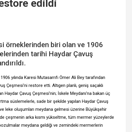
store edildi
 örneklerinden biri olan ve 1906
gelerinden tarihi Haydar Çavuş
ndırıldı.
 1906 yılında Karesi Mutasarrıfı Ömer Ali Bey tarafından
uş Çeşmesi’ni restore etti. Altıgen planlı, geniş saçaklı
lan Haydar Çavuş Çeşmesi’nin; İskele Meydanı’na bakan üç
abartma süslemelerle, sade bir şekilde yapılan Haydar Çavuş
r ve leke oluşumları meydana gelmesi üzerine Büyükşehir
isinde çeşmenin arka kısmı yükseltme, tüm mermer yüzeylerde
e bozulmalar meydana geldiği ve zemindeki mermerlerin