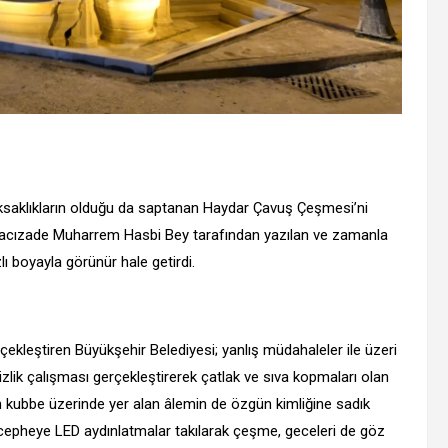
 aksaklıkların olduğu da saptanan Haydar Çavuş Çeşmesi’ni
elvacızade Muharrem Hasbi Bey tarafından yazılan ve zamanla
ı boyayla görünür hale getirdi.
rçekleştiren Büyükşehir Belediyesi; yanlış müdahaleler ile üzeri
zlik çalışması gerçekleştirerek çatlak ve sıva kopmaları olan
n kubbe üzerinde yer alan âlemin de özgün kimliğine sadık
a cepheye LED aydınlatmalar takılarak çeşme, geceleri de göz