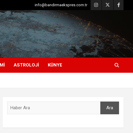
info@bandirmaekspres.com.tr
MI
ASTROLOJI
KÜNYE
Ara
Ara