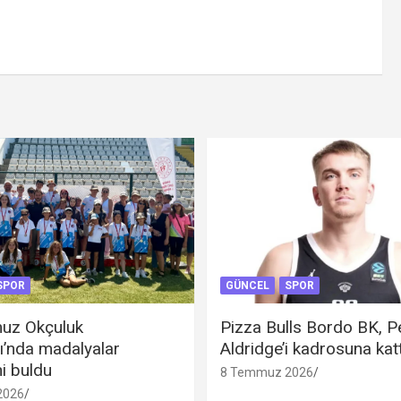
SPOR
GÜNCEL
SPOR
uz Okçuluk
Pizza Bulls Bordo BK, P
ı’nda madalyalar
Aldridge’i kadrosuna katt
ni buldu
8 Temmuz 2026
2026