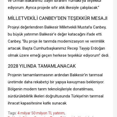
ve Orman Bakanımız Sayın İbrahim Yumaklı’ya teşekkür
ediyorum. Ayrıca projede sıfır atık ilkesiyle çalışılacak.”
MİLLETVEKİLİ CANBEY’DEN TEŞEKKÜR MESAJI
Projeyi değerlendiren Balıkesir Milletvekili Mustafa Canbey,
bu büyük yatırımın Balıkesir’e değer katacağını ifade etti.
Canbey, “Bu proje ile tarımda modernizasyon ve verimlilik
artacak. Başta Cumhurbaşkanımız Recep Tayyip Erdoğan
olmak üzere emeği geçen herkese teşekkür ediyorum” dedi.
2028 YILINDA TAMAMLANACAK
Projenin tamamlanmasının ardından Balıkesir’in tarımsal
üretimde daha rekabetçi bir yapıya kavuşması bekleniyor.
Bölgenin modern tarım teknolojileriyle donatılması,
sürdürülebilirlik ilkeleri doğrultusunda Türkiye’nin tarımsal
ihracat kapasitesine katkı sunacak.
Tags:
4 milyar 50 milyon TL yatırım
,