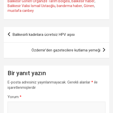
Balıkesir Gönen Organize Tarım Bölgesi
,
balıkesir haber
,
Balıkesir Valisi İsmail Ustaoğlu
,
bandırma haber
,
Gönen
,
mustafa canbey
Yazı
Balıkesirli kadınlara ücretsiz HPV aşısı
gezinmesi
Özdemir’den gazetecilere kutlama yemeği
Bir yanıt yazın
E-posta adresiniz yayınlanmayacak.
Gerekli alanlar
*
ile
işaretlenmişlerdir
Yorum
*