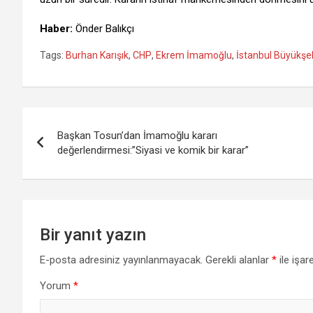
Haber:
Önder Balıkçı
Tags:
Burhan Karışık
,
CHP
,
Ekrem İmamoğlu
,
İstanbul Büyükşeh
Yazı
Başkan Tosun’dan İmamoğlu kararı
gezinmesi
değerlendirmesi:”Siyasi ve komik bir karar”
Bir yanıt yazın
E-posta adresiniz yayınlanmayacak.
Gerekli alanlar
*
ile işar
Yorum
*