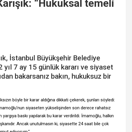
arışık: “Hukuksal temeli
ık, İstanbul Büyükşehir Belediye
yıl 7 ay 15 günlük kararı ve siyaset
ıdan bakarsanız bakın, hukuksuz bir
zın böyle bir karar aldığına dikkati çekerek, şunları söyledi:
 İmamoğlu’nun siyaseten yükselişinden son derece rahatsız
argıya baskı yapılarak bu karar verdirildi. İmamoğlu, halkın
başkanıdır. Ancak unutulmasın ki, siyasette 24 saat bile çok
umut ediyorum.”