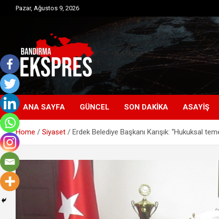
Skip
Pazar, Ağustos 9, 2026
to
content
Bandırma'dan güncel haberler
Bandırma Ekspres
ANA SAYFA
GÜNCEL
SON DAKIKA
ASAYIŞ
Home
Siyaset
Erdek Belediye Başkanı Karışık: “Hukuksal teme