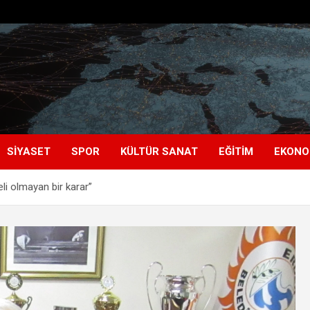
SIYASET
SPOR
KÜLTÜR SANAT
EĞITIM
EKONO
li olmayan bir karar”