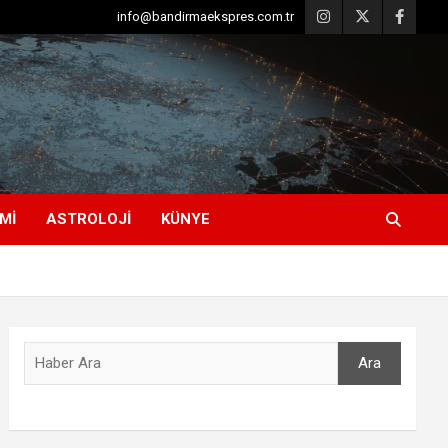
info@bandirmaekspres.com.tr
MI
ASTROLOJI
KÜNYE
Ara
Ara