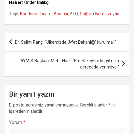
Haber:
Önder Balıkçı
Tags:
Bandırma Ticaret Borsası
,
BTO
,
Coğrafi İşaret
,
zeytin
Yazı
Dr. Selim Panç: “Ülkemizde ‘Afet Bakanlığı’ kurulmalı”
gezinmesi
AYMİS Başkanı Mete Haci: “Erdek zeytini bu yıl orta
derecede verimliydi”
Bir yanıt yazın
E-posta adresiniz yayınlanmayacak.
Gerekli alanlar
*
ile
işaretlenmişlerdir
Yorum
*