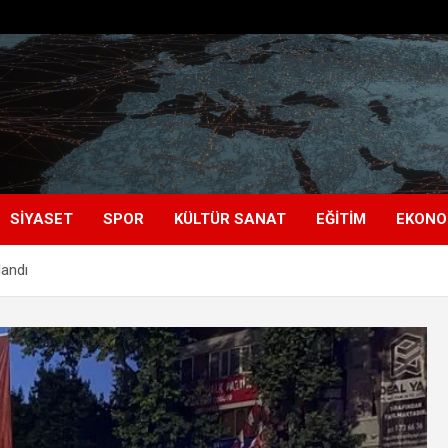
SIYASET
SPOR
KÜLTÜR SANAT
EĞITIM
EKONO
landı