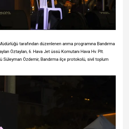
m Müdürlüğü tarafından düzenlenen anma programına Bandırma
 Taylan Öztaylan, 6. Hava Jet üssü Komutanı Hava Hv. Plt.
rü Süleyman Özdemir, Bandırma ilçe protokolü, sivil toplum