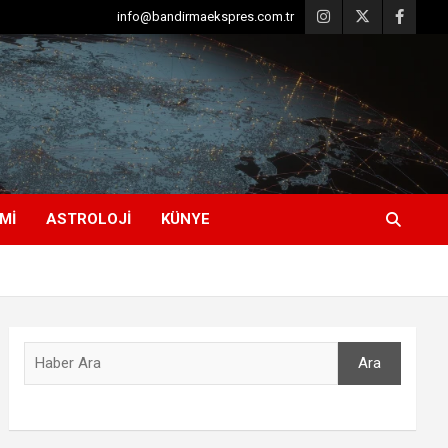
info@bandirmaekspres.com.tr
MI
ASTROLOJI
KÜNYE
Ara
Ara