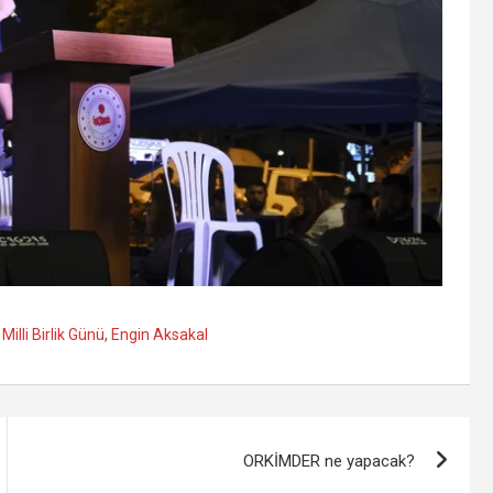
illi Birlik Günü
,
Engin Aksakal
ORKİMDER ne yapacak?