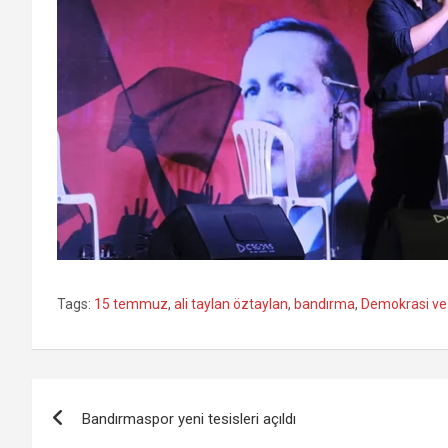
Tags:
15 temmuz
,
ali taylan öztaylan
,
bandırma
,
Demokrasi ve M
Yazı
Bandırmaspor yeni tesisleri açıldı
gezinmesi