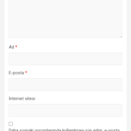
Ad
*
E-posta
*
İnternet sitesi
Daha sonraki yorumlarımda kullanılması için adım, e-posta