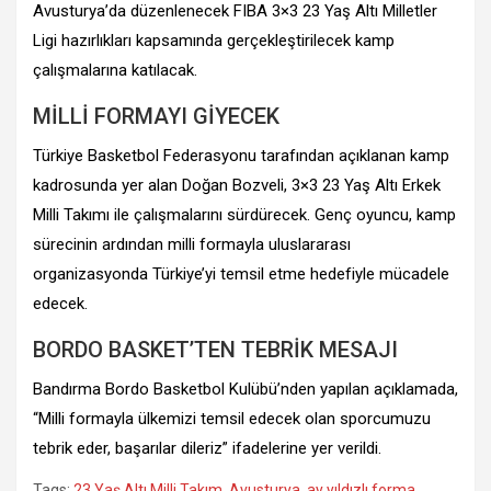
Avusturya’da düzenlenecek FIBA 3×3 23 Yaş Altı Milletler
Ligi hazırlıkları kapsamında gerçekleştirilecek kamp
çalışmalarına katılacak.
MİLLİ FORMAYI GİYECEK
Türkiye Basketbol Federasyonu tarafından açıklanan kamp
kadrosunda yer alan Doğan Bozveli, 3×3 23 Yaş Altı Erkek
Milli Takımı ile çalışmalarını sürdürecek. Genç oyuncu, kamp
sürecinin ardından milli formayla uluslararası
organizasyonda Türkiye’yi temsil etme hedefiyle mücadele
edecek.
BORDO BASKET’TEN TEBRİK MESAJI
Bandırma Bordo Basketbol Kulübü’nden yapılan açıklamada,
“Milli formayla ülkemizi temsil edecek olan sporcumuzu
tebrik eder, başarılar dileriz” ifadelerine yer verildi.
Tags:
23 Yaş Altı Milli Takım
,
Avusturya
,
ay yıldızlı forma
,