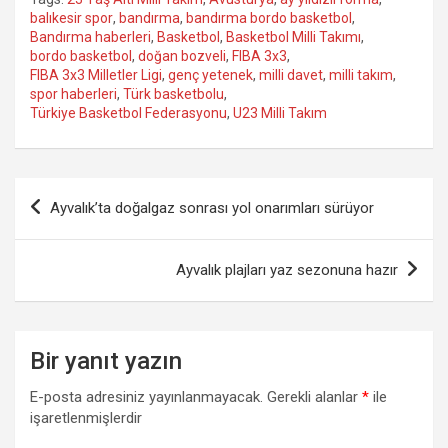
balıkesir spor
,
bandırma
,
bandırma bordo basketbol
,
Bandırma haberleri
,
Basketbol
,
Basketbol Milli Takımı
,
bordo basketbol
,
doğan bozveli
,
FIBA 3x3
,
FIBA 3x3 Milletler Ligi
,
genç yetenek
,
milli davet
,
milli takım
,
spor haberleri
,
Türk basketbolu
,
Türkiye Basketbol Federasyonu
,
U23 Milli Takım
Yazı
Ayvalık’ta doğalgaz sonrası yol onarımları sürüyor
gezinmesi
Ayvalık plajları yaz sezonuna hazır
Bir yanıt yazın
E-posta adresiniz yayınlanmayacak.
Gerekli alanlar
*
ile
işaretlenmişlerdir